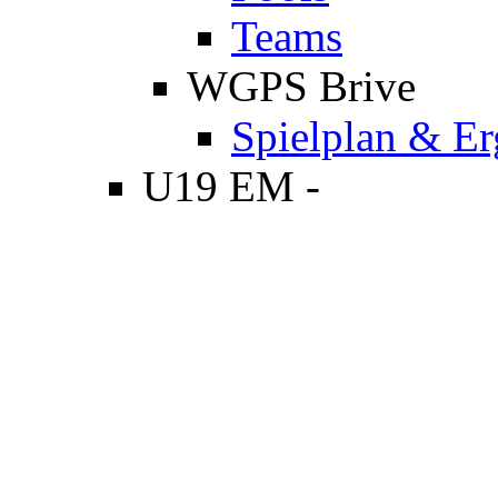
Teams
WGPS Brive
Spielplan & Er
U19 EM -