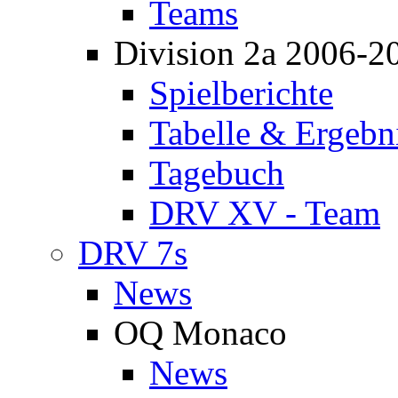
Teams
Division 2a 2006-2
Spielberichte
Tabelle & Ergebn
Tagebuch
DRV XV - Team
DRV 7s
News
OQ Monaco
News