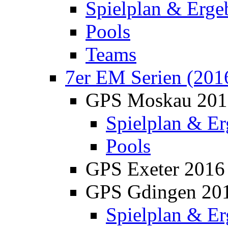
Spielplan & Erge
Pools
Teams
7er EM Serien (201
GPS Moskau 201
Spielplan & Er
Pools
GPS Exeter 2016
GPS Gdingen 20
Spielplan & Er