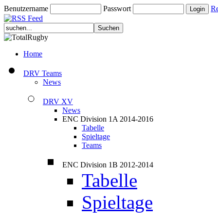
Benutzername
Passwort
Re
Home
DRV Teams
News
DRV XV
News
ENC Division 1A 2014-2016
Tabelle
Spieltage
Teams
ENC Division 1B 2012-2014
Tabelle
Spieltage