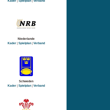
Kader
|
Spielplan
|
Verband
Niederlande
Kader
|
Spielplan
|
Verband
Schweden
Kader
|
Spielplan
|
Verband