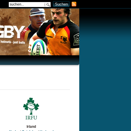
Irland