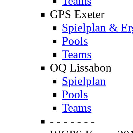
Teams
GPS Exeter
Spielplan & Er
Pools
Teams
OQ Lissabon
Spielplan
Pools
Teams
- - - - - - -