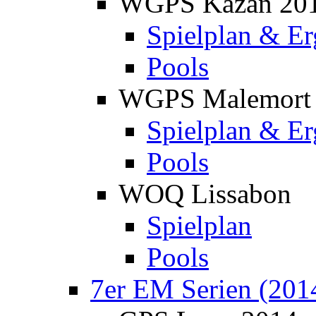
WGPS Kazan 20
Spielplan & Er
Pools
WGPS Malemort
Spielplan & Er
Pools
WOQ Lissabon
Spielplan
Pools
7er EM Serien (201