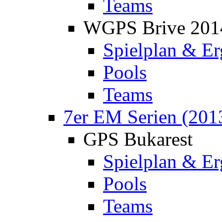
Teams
WGPS Brive 201
Spielplan & Er
Pools
Teams
7er EM Serien (201
GPS Bukarest
Spielplan & Er
Pools
Teams