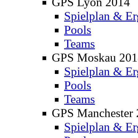
GPS Lyon 2014
Spielplan & Er
Pools
Teams
GPS Moskau 201
Spielplan & Er
Pools
Teams
GPS Manchester 
Spielplan & Er