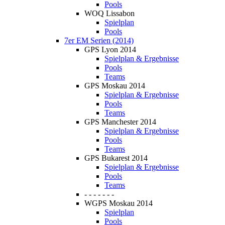
Pools
WOQ Lissabon
Spielplan
Pools
7er EM Serien (2014)
GPS Lyon 2014
Spielplan & Ergebnisse
Pools
Teams
GPS Moskau 2014
Spielplan & Ergebnisse
Pools
Teams
GPS Manchester 2014
Spielplan & Ergebnisse
Pools
Teams
GPS Bukarest 2014
Spielplan & Ergebnisse
Pools
Teams
- - - - - - -
WGPS Moskau 2014
Spielplan
Pools