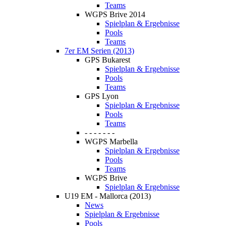
Teams
WGPS Brive 2014
Spielplan & Ergebnisse
Pools
Teams
7er EM Serien (2013)
GPS Bukarest
Spielplan & Ergebnisse
Pools
Teams
GPS Lyon
Spielplan & Ergebnisse
Pools
Teams
- - - - - - -
WGPS Marbella
Spielplan & Ergebnisse
Pools
Teams
WGPS Brive
Spielplan & Ergebnisse
U19 EM - Mallorca (2013)
News
Spielplan & Ergebnisse
Pools