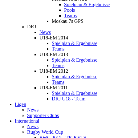
Spielplan & Ergebnisse
Pools
Teams
Moskau 7s GPS
DRJ
News
U18-EM 2014
Spielplan & Ergebnisse
Teams
U18-EM 2013
Spielplan & Ergebnisse
Teams
U18-EM 2012
Spielplan & Ergebnisse
Teams
U18-EM 2011
Spielplan & Ergebnisse
DRJ U18 - Team
Ligen
News
Supporter Clubs
International
News
Rugby World Cup
RWC 2015 - TICKETS