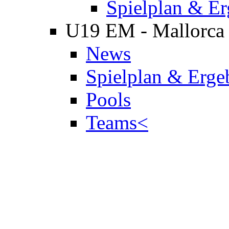
Spielplan & Er
U19 EM - Mallorca
News
Spielplan & Erge
Pools
Teams<