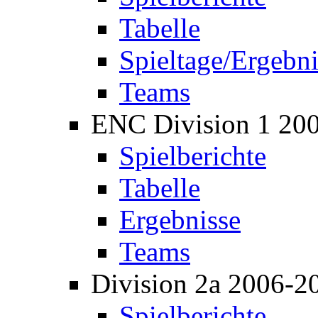
Tabelle
Spieltage/Ergebni
Teams
ENC Division 1 20
Spielberichte
Tabelle
Ergebnisse
Teams
Division 2a 2006-2
Spielberichte