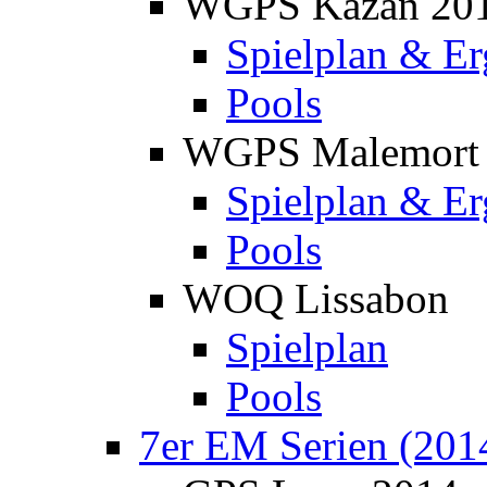
WGPS Kazan 20
Spielplan & Er
Pools
WGPS Malemort
Spielplan & Er
Pools
WOQ Lissabon
Spielplan
Pools
7er EM Serien (201