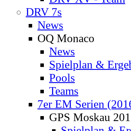
DRV 7s
News
OQ Monaco
News
Spielplan & Erge
Pools
Teams
7er EM Serien (201
GPS Moskau 201
Spielplan & Er