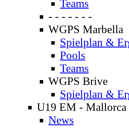
Teams
- - - - - - -
WGPS Marbella
Spielplan & Er
Pools
Teams
WGPS Brive
Spielplan & Er
U19 EM - Mallorca
News