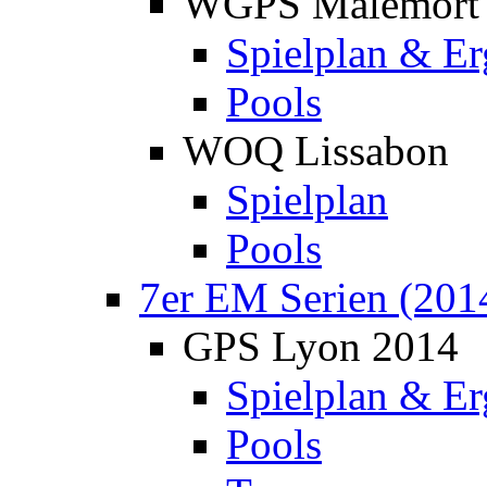
WGPS Malemort
Spielplan & Er
Pools
WOQ Lissabon
Spielplan
Pools
7er EM Serien (201
GPS Lyon 2014
Spielplan & Er
Pools