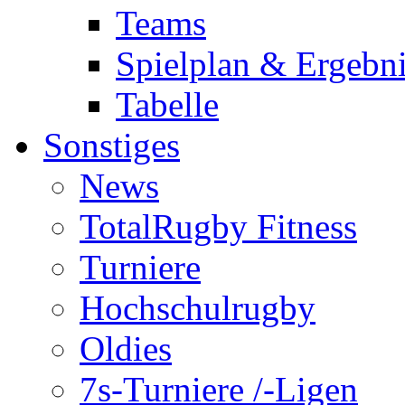
Teams
Spielplan & Ergebni
Tabelle
Sonstiges
News
TotalRugby Fitness
Turniere
Hochschulrugby
Oldies
7s-Turniere /-Ligen