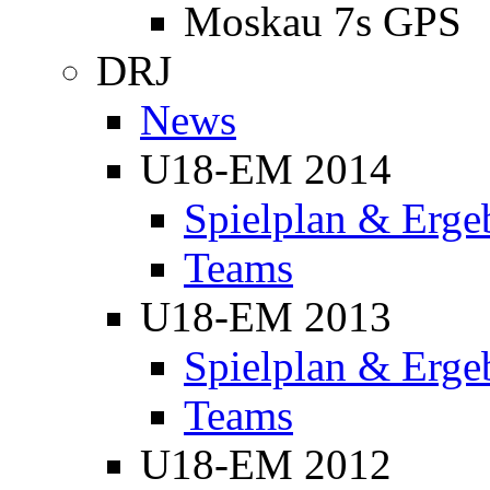
Moskau 7s GPS
DRJ
News
U18-EM 2014
Spielplan & Erge
Teams
U18-EM 2013
Spielplan & Erge
Teams
U18-EM 2012