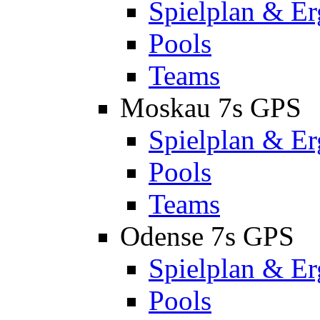
Spielplan & Er
Pools
Teams
Moskau 7s GPS
Spielplan & Er
Pools
Teams
Odense 7s GPS
Spielplan & Er
Pools