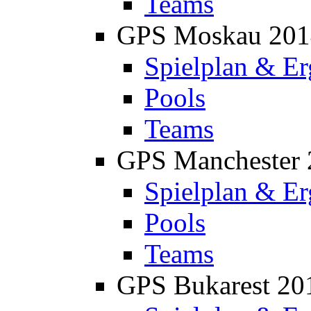
Teams
GPS Moskau 201
Spielplan & Er
Pools
Teams
GPS Manchester 
Spielplan & Er
Pools
Teams
GPS Bukarest 20