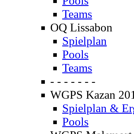
Pools
Teams
OQ Lissabon
Spielplan
Pools
Teams
- - - - - - -
WGPS Kazan 20
Spielplan & Er
Pools