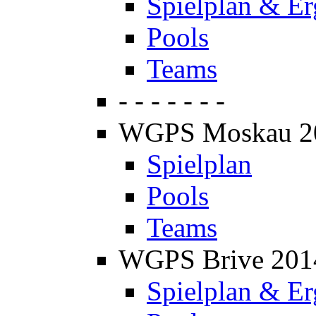
Spielplan & Er
Pools
Teams
- - - - - - -
WGPS Moskau 2
Spielplan
Pools
Teams
WGPS Brive 201
Spielplan & Er