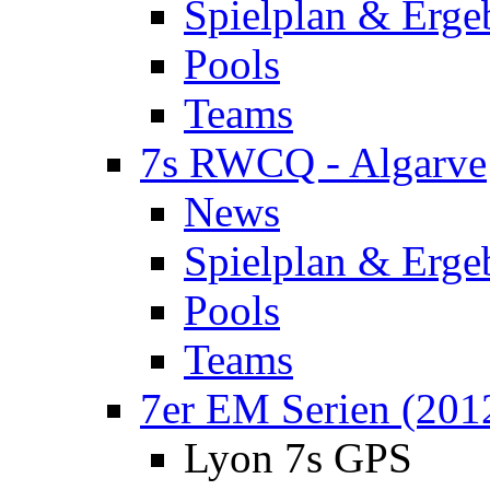
Spielplan & Erge
Pools
Teams
7s RWCQ - Algarve
News
Spielplan & Erge
Pools
Teams
7er EM Serien (201
Lyon 7s GPS