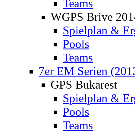
Teams
WGPS Brive 201
Spielplan & Er
Pools
Teams
7er EM Serien (201
GPS Bukarest
Spielplan & Er
Pools
Teams