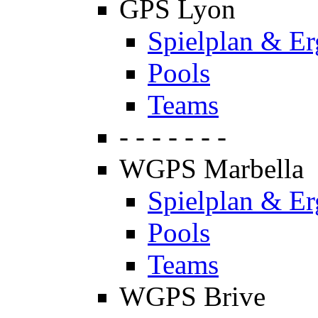
GPS Lyon
Spielplan & Er
Pools
Teams
- - - - - - -
WGPS Marbella
Spielplan & Er
Pools
Teams
WGPS Brive