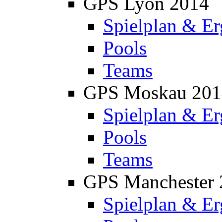
GPS Lyon 2014
Spielplan & Er
Pools
Teams
GPS Moskau 201
Spielplan & Er
Pools
Teams
GPS Manchester 
Spielplan & Er