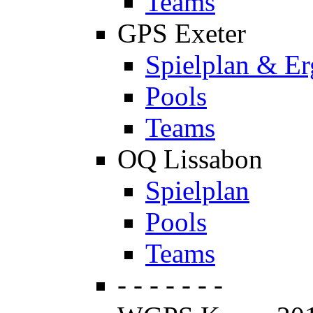
Teams
GPS Exeter
Spielplan & Er
Pools
Teams
OQ Lissabon
Spielplan
Pools
Teams
- - - - - - -