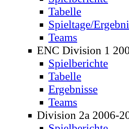
Tabelle
Spieltage/Ergebni
Teams
ENC Division 1 20
Spielberichte
Tabelle
Ergebnisse
Teams
Division 2a 2006-2
Spielberichte