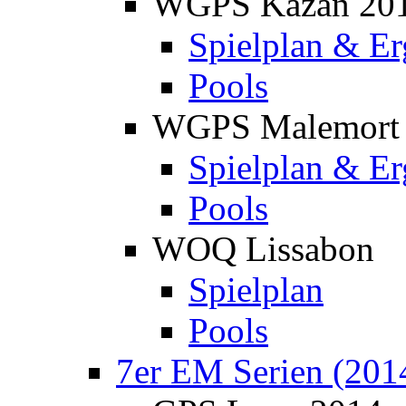
WGPS Kazan 20
Spielplan & Er
Pools
WGPS Malemort
Spielplan & Er
Pools
WOQ Lissabon
Spielplan
Pools
7er EM Serien (201