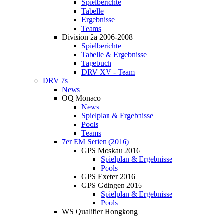
Spielberichte
Tabelle
Ergebnisse
Teams
Division 2a 2006-2008
Spielberichte
Tabelle & Ergebnisse
Tagebuch
DRV XV - Team
DRV 7s
News
OQ Monaco
News
Spielplan & Ergebnisse
Pools
Teams
7er EM Serien (2016)
GPS Moskau 2016
Spielplan & Ergebnisse
Pools
GPS Exeter 2016
GPS Gdingen 2016
Spielplan & Ergebnisse
Pools
WS Qualifier Hongkong