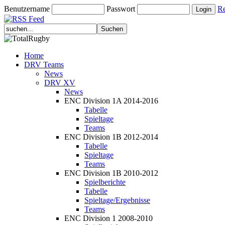
Benutzername
Passwort
Re
Home
DRV Teams
News
DRV XV
News
ENC Division 1A 2014-2016
Tabelle
Spieltage
Teams
ENC Division 1B 2012-2014
Tabelle
Spieltage
Teams
ENC Division 1B 2010-2012
Spielberichte
Tabelle
Spieltage/Ergebnisse
Teams
ENC Division 1 2008-2010