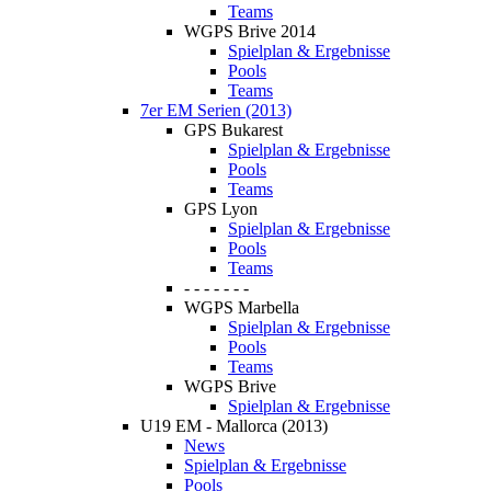
Teams
WGPS Brive 2014
Spielplan & Ergebnisse
Pools
Teams
7er EM Serien (2013)
GPS Bukarest
Spielplan & Ergebnisse
Pools
Teams
GPS Lyon
Spielplan & Ergebnisse
Pools
Teams
- - - - - - -
WGPS Marbella
Spielplan & Ergebnisse
Pools
Teams
WGPS Brive
Spielplan & Ergebnisse
U19 EM - Mallorca (2013)
News
Spielplan & Ergebnisse
Pools