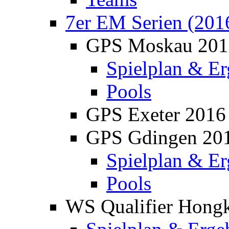
7er EM Serien (201
GPS Moskau 201
Spielplan & Er
Pools
GPS Exeter 2016
GPS Gdingen 20
Spielplan & Er
Pools
WS Qualifier Hong