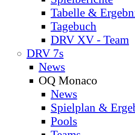
Tabelle & Ergebn
Tagebuch
DRV XV - Team
DRV 7s
News
OQ Monaco
News
Spielplan & Erge
Pools
Teams