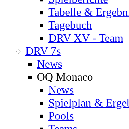
Tabelle & Ergebn
Tagebuch
DRV XV - Team
DRV 7s
News
OQ Monaco
News
Spielplan & Erge
Pools
Teams