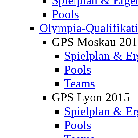
Spielplan & Erge
Pools
Olympia-Qualifikat
GPS Moskau 201
Spielplan & Er
Pools
Teams
GPS Lyon 2015
Spielplan & Er
Pools