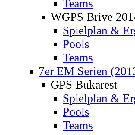
Teams
WGPS Brive 201
Spielplan & Er
Pools
Teams
7er EM Serien (201
GPS Bukarest
Spielplan & Er
Pools
Teams