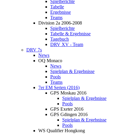
Spielberichte
Tabelle
Ergebnisse
Teams
Division 2a 2006-2008
Spielberichte
Tabelle & Ergebnisse
Tagebuch
DRV XV - Team
DRV 7s
News
OQ Monaco
News
Spielplan & Ergebnisse
Pools
Teams
7er EM Serien (2016)
GPS Moskau 2016
Spielplan & Ergebnisse
Pools
GPS Exeter 2016
GPS Gdingen 2016
Spielplan & Ergebnisse
Pools
WS Qualifier Hongkong