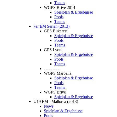
Teams
WGPS Brive 2014
Spielplan & Ergebnisse
Pools
Teams
7er EM Serien (2013)
GPS Bukarest
Spielplan & Ergebnisse
Pools
Teams
GPS Lyon
Spielplan & Ergebnisse
Pools
Teams
- - - - - - -
WGPS Marbella
Spielplan & Ergebnisse
Pools
Teams
WGPS Brive
Spielplan & Ergebnisse
U19 EM - Mallorca (2013)
News
Spielplan & Ergebnisse
Pools