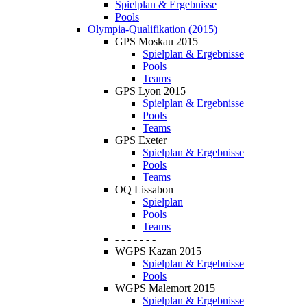
Spielplan & Ergebnisse
Pools
Olympia-Qualifikation (2015)
GPS Moskau 2015
Spielplan & Ergebnisse
Pools
Teams
GPS Lyon 2015
Spielplan & Ergebnisse
Pools
Teams
GPS Exeter
Spielplan & Ergebnisse
Pools
Teams
OQ Lissabon
Spielplan
Pools
Teams
- - - - - - -
WGPS Kazan 2015
Spielplan & Ergebnisse
Pools
WGPS Malemort 2015
Spielplan & Ergebnisse