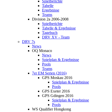
Spielberichte
Tabelle
Ergebnisse
Teams
Division 2a 2006-2008
Spielberichte
Tabelle & Ergebnisse
Tagebuch
DRV XV - Team
DRV 7s
News
OQ Monaco
News
Spielplan & Ergebnisse
Pools
Teams
7er EM Serien (2016)
GPS Moskau 2016
Spielplan & Ergebnisse
Pools
GPS Exeter 2016
GPS Gdingen 2016
Spielplan & Ergebnisse
Pools
WS Qualifier Hongkong