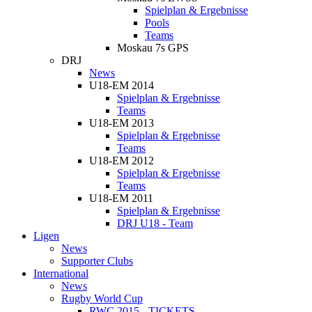
Spielplan & Ergebnisse
Pools
Teams
Moskau 7s GPS
DRJ
News
U18-EM 2014
Spielplan & Ergebnisse
Teams
U18-EM 2013
Spielplan & Ergebnisse
Teams
U18-EM 2012
Spielplan & Ergebnisse
Teams
U18-EM 2011
Spielplan & Ergebnisse
DRJ U18 - Team
Ligen
News
Supporter Clubs
International
News
Rugby World Cup
RWC 2015 - TICKETS