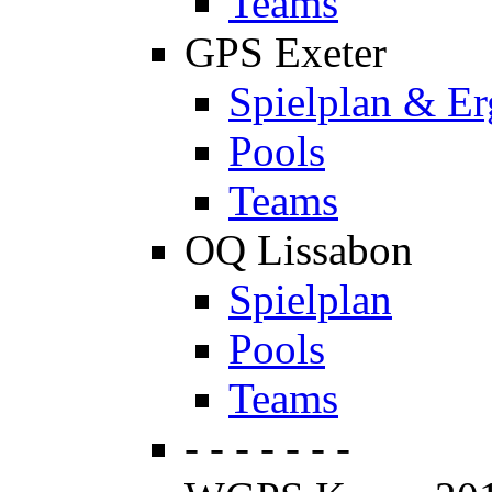
Teams
GPS Exeter
Spielplan & Er
Pools
Teams
OQ Lissabon
Spielplan
Pools
Teams
- - - - - - -