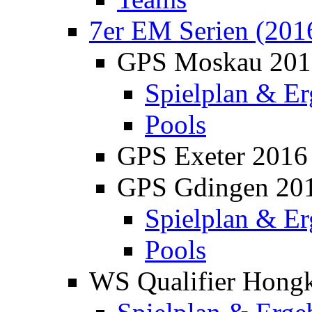
7er EM Serien (201
GPS Moskau 201
Spielplan & Er
Pools
GPS Exeter 2016
GPS Gdingen 20
Spielplan & Er
Pools
WS Qualifier Hong