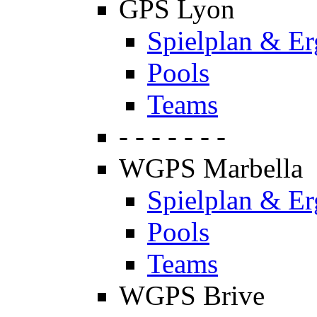
GPS Lyon
Spielplan & Er
Pools
Teams
- - - - - - -
WGPS Marbella
Spielplan & Er
Pools
Teams
WGPS Brive