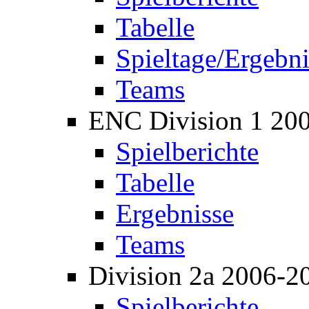
Tabelle
Spieltage/Ergebni
Teams
ENC Division 1 20
Spielberichte
Tabelle
Ergebnisse
Teams
Division 2a 2006-2
Spielberichte