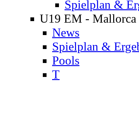
Spielplan & Er
U19 EM - Mallorca
News
Spielplan & Erge
Pools
T