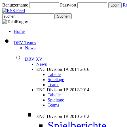
Benutzername
Passwort
Re
Home
DRV Teams
News
DRV XV
News
ENC Division 1A 2014-2016
Tabelle
Spieltage
Teams
ENC Division 1B 2012-2014
Tabelle
Spieltage
Teams
ENC Division 1B 2010-2012
Spielberichte