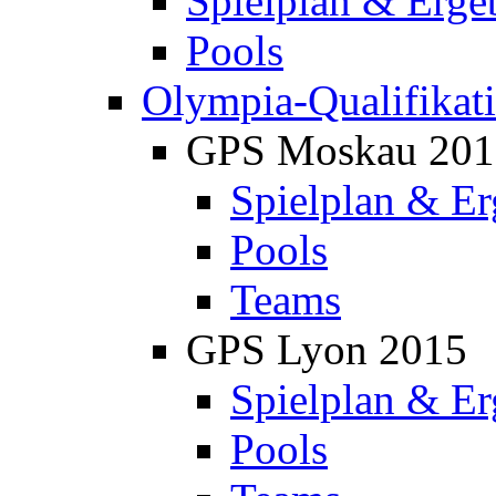
Spielplan & Erge
Pools
Olympia-Qualifikat
GPS Moskau 201
Spielplan & Er
Pools
Teams
GPS Lyon 2015
Spielplan & Er
Pools