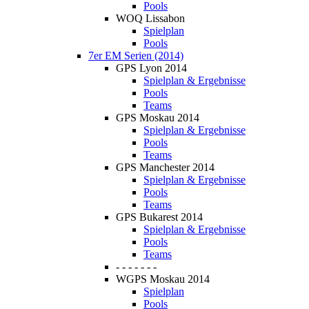
Pools
WOQ Lissabon
Spielplan
Pools
7er EM Serien (2014)
GPS Lyon 2014
Spielplan & Ergebnisse
Pools
Teams
GPS Moskau 2014
Spielplan & Ergebnisse
Pools
Teams
GPS Manchester 2014
Spielplan & Ergebnisse
Pools
Teams
GPS Bukarest 2014
Spielplan & Ergebnisse
Pools
Teams
- - - - - - -
WGPS Moskau 2014
Spielplan
Pools