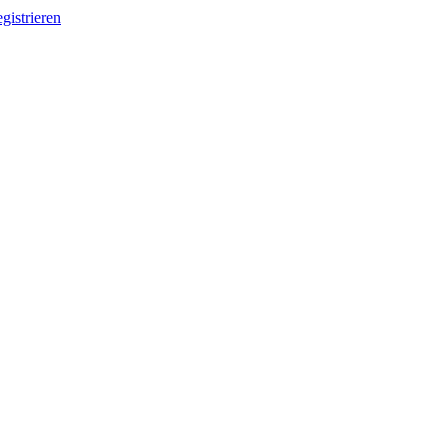
gistrieren