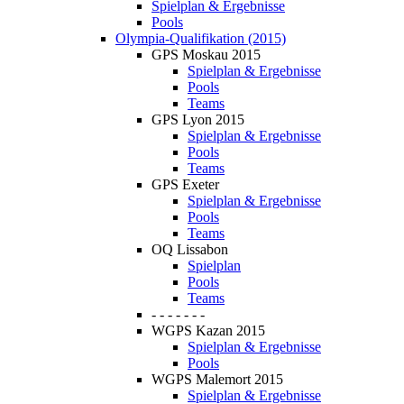
Spielplan & Ergebnisse
Pools
Olympia-Qualifikation (2015)
GPS Moskau 2015
Spielplan & Ergebnisse
Pools
Teams
GPS Lyon 2015
Spielplan & Ergebnisse
Pools
Teams
GPS Exeter
Spielplan & Ergebnisse
Pools
Teams
OQ Lissabon
Spielplan
Pools
Teams
- - - - - - -
WGPS Kazan 2015
Spielplan & Ergebnisse
Pools
WGPS Malemort 2015
Spielplan & Ergebnisse