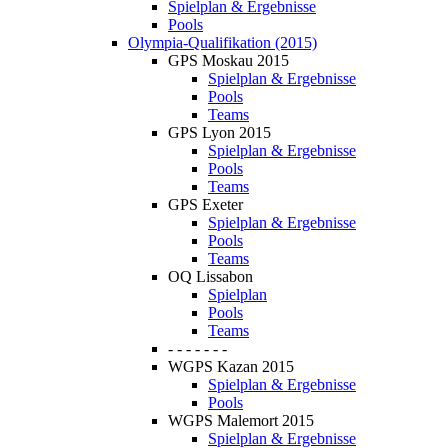
Spielplan & Ergebnisse
Pools
Olympia-Qualifikation (2015)
GPS Moskau 2015
Spielplan & Ergebnisse
Pools
Teams
GPS Lyon 2015
Spielplan & Ergebnisse
Pools
Teams
GPS Exeter
Spielplan & Ergebnisse
Pools
Teams
OQ Lissabon
Spielplan
Pools
Teams
- - - - - - -
WGPS Kazan 2015
Spielplan & Ergebnisse
Pools
WGPS Malemort 2015
Spielplan & Ergebnisse