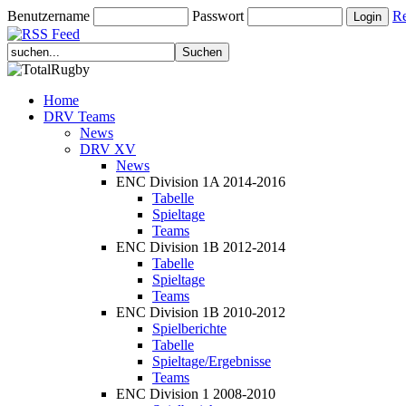
Benutzername
Passwort
Re
Home
DRV Teams
News
DRV XV
News
ENC Division 1A 2014-2016
Tabelle
Spieltage
Teams
ENC Division 1B 2012-2014
Tabelle
Spieltage
Teams
ENC Division 1B 2010-2012
Spielberichte
Tabelle
Spieltage/Ergebnisse
Teams
ENC Division 1 2008-2010