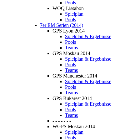
Pools
WOQ Lissabon
Spielplan
Pools
7er EM Serien (2014)
GPS Lyon 2014
Spielplan & Ergebnisse
Pools
Teams
GPS Moskau 2014
Spielplan & Ergebnisse
Pools
Teams
GPS Manchester 2014
Spielplan & Ergebnisse
Pools
Teams
GPS Bukarest 2014
Spielplan & Ergebnisse
Pools
Teams
- - - - - - -
WGPS Moskau 2014
Spielplan
Pools