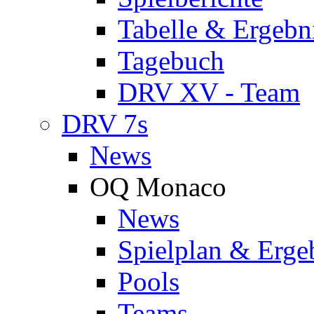
Tabelle & Ergebn
Tagebuch
DRV XV - Team
DRV 7s
News
OQ Monaco
News
Spielplan & Erge
Pools
Teams