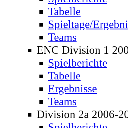
Tabelle
Spieltage/Ergebni
Teams
ENC Division 1 20
Spielberichte
Tabelle
Ergebnisse
Teams
Division 2a 2006-2
Spielberichte