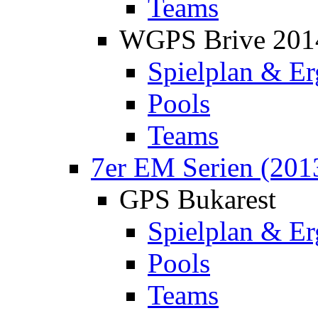
Teams
WGPS Brive 201
Spielplan & Er
Pools
Teams
7er EM Serien (201
GPS Bukarest
Spielplan & Er
Pools
Teams