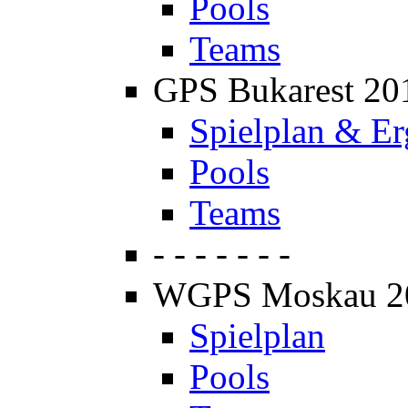
Pools
Teams
GPS Bukarest 20
Spielplan & Er
Pools
Teams
- - - - - - -
WGPS Moskau 2
Spielplan
Pools