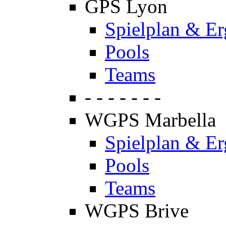
GPS Lyon
Spielplan & Er
Pools
Teams
- - - - - - -
WGPS Marbella
Spielplan & Er
Pools
Teams
WGPS Brive