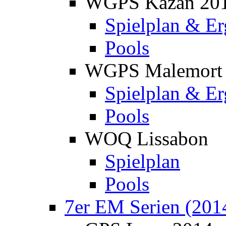
WGPS Kazan 20
Spielplan & Er
Pools
WGPS Malemort
Spielplan & Er
Pools
WOQ Lissabon
Spielplan
Pools
7er EM Serien (201