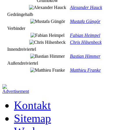
Alexander Hauck
Gedrängehalb
Mustafa Güngör
Verbinder
Fabian Heimpel
Chris Hilsenbeck
Innendreiviertel
Bastian Himmer
Außendreiviertel
Matthieu Franke
Kontakt
Sitemap