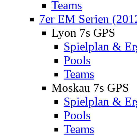
Teams
7er EM Serien (201
Lyon 7s GPS
Spielplan & Er
Pools
Teams
Moskau 7s GPS
Spielplan & Er
Pools
Teams