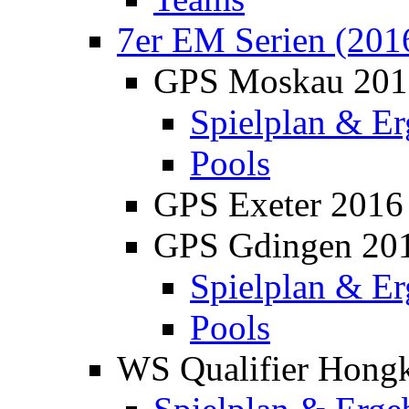
7er EM Serien (201
GPS Moskau 201
Spielplan & Er
Pools
GPS Exeter 2016
GPS Gdingen 20
Spielplan & Er
Pools
WS Qualifier Hong