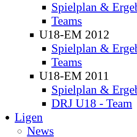
Spielplan & Erge
Teams
U18-EM 2012
Spielplan & Erge
Teams
U18-EM 2011
Spielplan & Erge
DRJ U18 - Team
Ligen
News