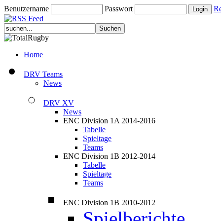
Benutzername
Passwort
Re
Home
DRV Teams
News
DRV XV
News
ENC Division 1A 2014-2016
Tabelle
Spieltage
Teams
ENC Division 1B 2012-2014
Tabelle
Spieltage
Teams
ENC Division 1B 2010-2012
Spielberichte