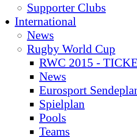
Supporter Clubs
International
News
Rugby World Cup
RWC 2015 - TICK
News
Eurosport Sendepla
Spielplan
Pools
Teams