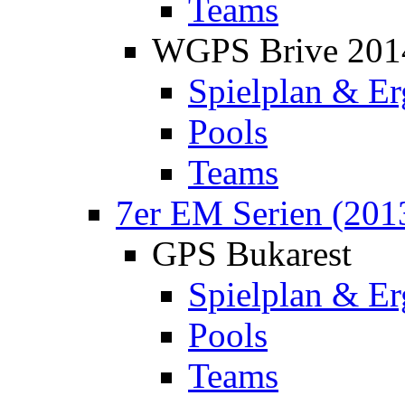
Teams
WGPS Brive 201
Spielplan & Er
Pools
Teams
7er EM Serien (201
GPS Bukarest
Spielplan & Er
Pools
Teams