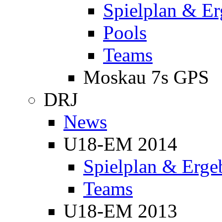
Spielplan & Er
Pools
Teams
Moskau 7s GPS
DRJ
News
U18-EM 2014
Spielplan & Erge
Teams
U18-EM 2013