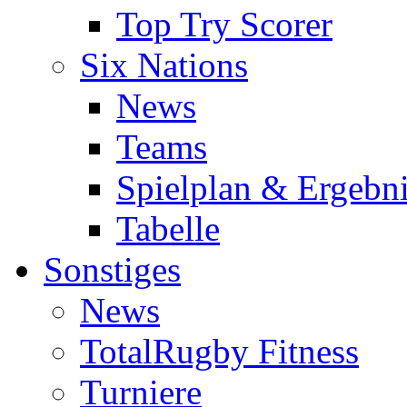
Top Try Scorer
Six Nations
News
Teams
Spielplan & Ergebni
Tabelle
Sonstiges
News
TotalRugby Fitness
Turniere