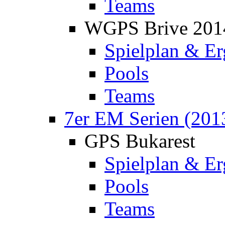
Teams
WGPS Brive 201
Spielplan & Er
Pools
Teams
7er EM Serien (201
GPS Bukarest
Spielplan & Er
Pools
Teams