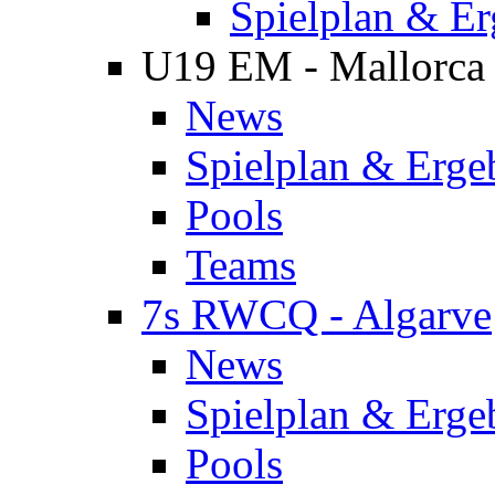
Spielplan & Er
U19 EM - Mallorca
News
Spielplan & Erge
Pools
Teams
7s RWCQ - Algarve
News
Spielplan & Erge
Pools