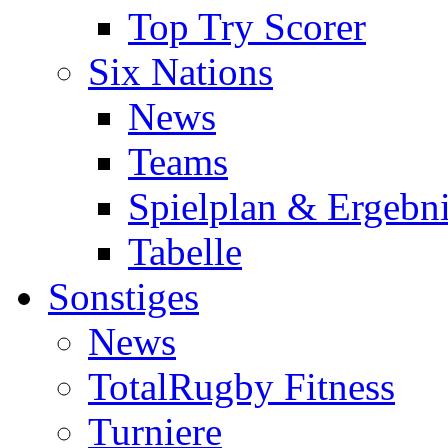
Top Try Scorer
Six Nations
News
Teams
Spielplan & Ergebni
Tabelle
Sonstiges
News
TotalRugby Fitness
Turniere