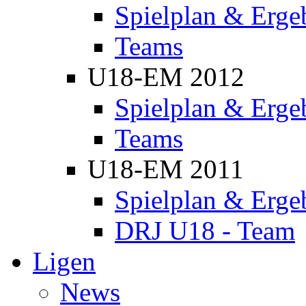
Spielplan & Erge
Teams
U18-EM 2012
Spielplan & Erge
Teams
U18-EM 2011
Spielplan & Erge
DRJ U18 - Team
Ligen
News