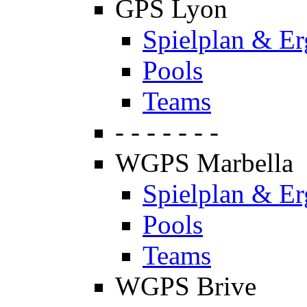
GPS Lyon
Spielplan & Er
Pools
Teams
- - - - - - -
WGPS Marbella
Spielplan & Er
Pools
Teams
WGPS Brive