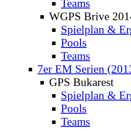
Teams
WGPS Brive 201
Spielplan & Er
Pools
Teams
7er EM Serien (201
GPS Bukarest
Spielplan & Er
Pools
Teams