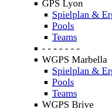
GPS Lyon
Spielplan & Er
Pools
Teams
- - - - - - -
WGPS Marbella
Spielplan & Er
Pools
Teams
WGPS Brive