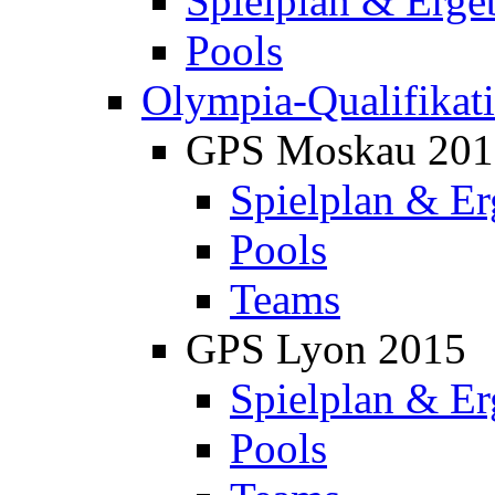
Spielplan & Erge
Pools
Olympia-Qualifikat
GPS Moskau 201
Spielplan & Er
Pools
Teams
GPS Lyon 2015
Spielplan & Er
Pools