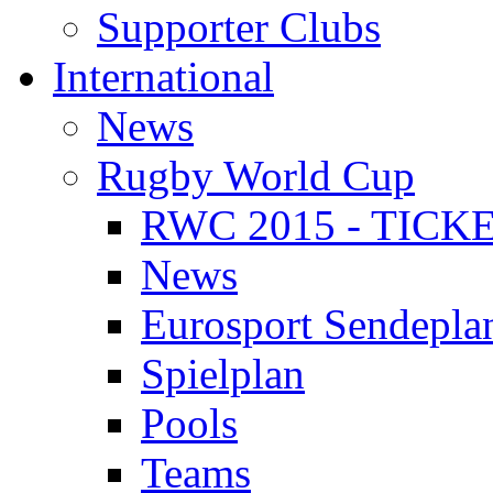
Supporter Clubs
International
News
Rugby World Cup
RWC 2015 - TICK
News
Eurosport Sendepla
Spielplan
Pools
Teams