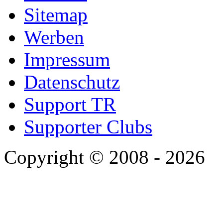
Sitemap
Werben
Impressum
Datenschutz
Support TR
Supporter Clubs
Copyright © 2008 - 2026