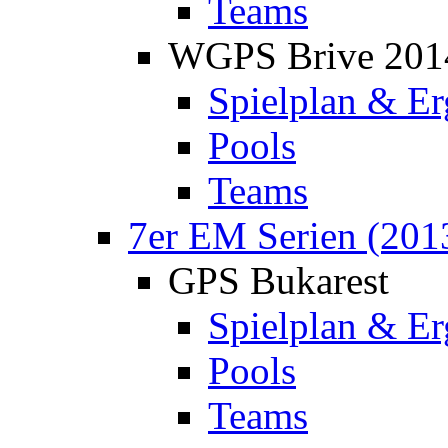
Teams
WGPS Brive 201
Spielplan & Er
Pools
Teams
7er EM Serien (201
GPS Bukarest
Spielplan & Er
Pools
Teams