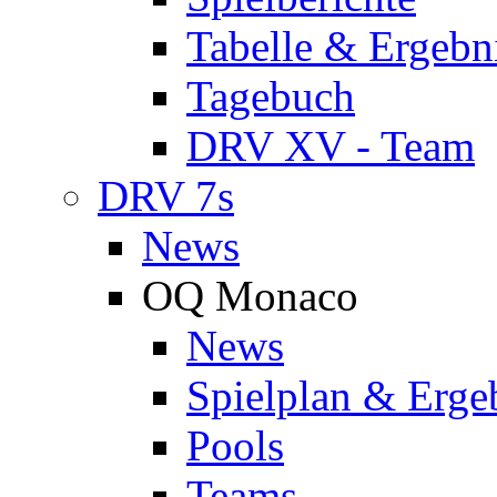
Tabelle & Ergebn
Tagebuch
DRV XV - Team
DRV 7s
News
OQ Monaco
News
Spielplan & Erge
Pools
Teams