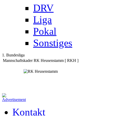
DRV
Liga
Pokal
Sonstiges
1. Bundesliga
Mannschaftskader RK Heusenstamm [ RKH ]
Kontakt