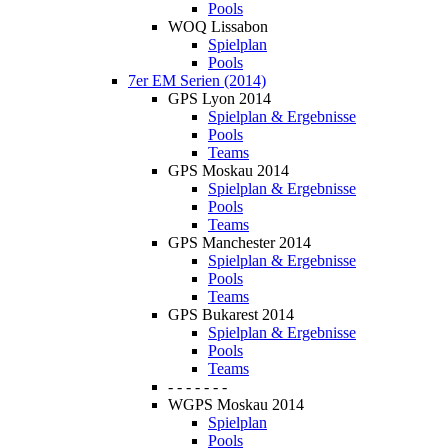
Pools
WOQ Lissabon
Spielplan
Pools
7er EM Serien (2014)
GPS Lyon 2014
Spielplan & Ergebnisse
Pools
Teams
GPS Moskau 2014
Spielplan & Ergebnisse
Pools
Teams
GPS Manchester 2014
Spielplan & Ergebnisse
Pools
Teams
GPS Bukarest 2014
Spielplan & Ergebnisse
Pools
Teams
- - - - - - -
WGPS Moskau 2014
Spielplan
Pools