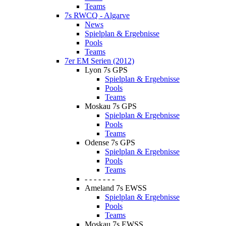
Teams
7s RWCQ - Algarve
News
Spielplan & Ergebnisse
Pools
Teams
7er EM Serien (2012)
Lyon 7s GPS
Spielplan & Ergebnisse
Pools
Teams
Moskau 7s GPS
Spielplan & Ergebnisse
Pools
Teams
Odense 7s GPS
Spielplan & Ergebnisse
Pools
Teams
- - - - - - -
Ameland 7s EWSS
Spielplan & Ergebnisse
Pools
Teams
Moskau 7s EWSS