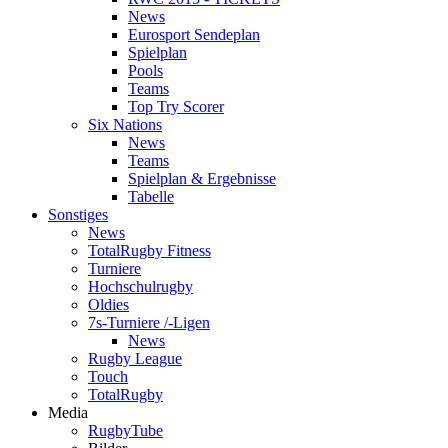
News
Eurosport Sendeplan
Spielplan
Pools
Teams
Top Try Scorer
Six Nations
News
Teams
Spielplan & Ergebnisse
Tabelle
Sonstiges
News
TotalRugby Fitness
Turniere
Hochschulrugby
Oldies
7s-Turniere /-Ligen
News
Rugby League
Touch
TotalRugby
Media
RugbyTube