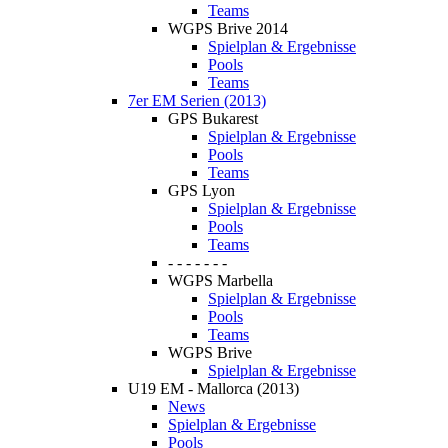
Teams
WGPS Brive 2014
Spielplan & Ergebnisse
Pools
Teams
7er EM Serien (2013)
GPS Bukarest
Spielplan & Ergebnisse
Pools
Teams
GPS Lyon
Spielplan & Ergebnisse
Pools
Teams
- - - - - - -
WGPS Marbella
Spielplan & Ergebnisse
Pools
Teams
WGPS Brive
Spielplan & Ergebnisse
U19 EM - Mallorca (2013)
News
Spielplan & Ergebnisse
Pools