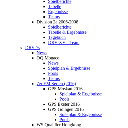
Spielberichte
Tabelle
Ergebnisse
Teams
Division 2a 2006-2008
Spielberichte
Tabelle & Ergebnisse
Tagebuch
DRV XV - Team
DRV 7s
News
OQ Monaco
News
Spielplan & Ergebnisse
Pools
Teams
7er EM Serien (2016)
GPS Moskau 2016
Spielplan & Ergebnisse
Pools
GPS Exeter 2016
GPS Gdingen 2016
Spielplan & Ergebnisse
Pools
WS Qualifier Hongkong