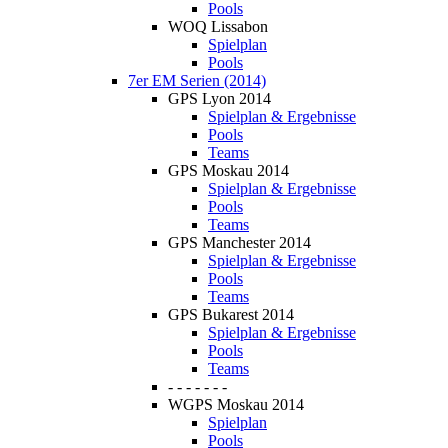
Pools
WOQ Lissabon
Spielplan
Pools
7er EM Serien (2014)
GPS Lyon 2014
Spielplan & Ergebnisse
Pools
Teams
GPS Moskau 2014
Spielplan & Ergebnisse
Pools
Teams
GPS Manchester 2014
Spielplan & Ergebnisse
Pools
Teams
GPS Bukarest 2014
Spielplan & Ergebnisse
Pools
Teams
- - - - - - -
WGPS Moskau 2014
Spielplan
Pools