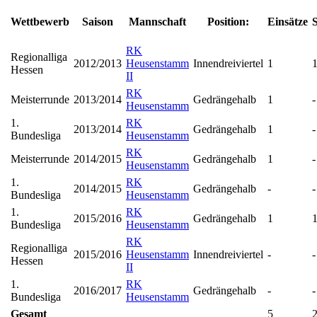
Wettbewerb
Saison
Mannschaft
Position:
Einsätze
S
RK
Regionalliga
2012/2013
Heusenstamm
Innendreiviertel
1
Hessen
II
RK
Meisterrunde
2013/2014
Gedrängehalb
1
-
Heusenstamm
1.
RK
2013/2014
Gedrängehalb
1
-
Bundesliga
Heusenstamm
RK
Meisterrunde
2014/2015
Gedrängehalb
1
-
Heusenstamm
1.
RK
2014/2015
Gedrängehalb
-
-
Bundesliga
Heusenstamm
1.
RK
2015/2016
Gedrängehalb
1
Bundesliga
Heusenstamm
RK
Regionalliga
2015/2016
Heusenstamm
Innendreiviertel
-
-
Hessen
II
1.
RK
2016/2017
Gedrängehalb
-
-
Bundesliga
Heusenstamm
Gesamt
5