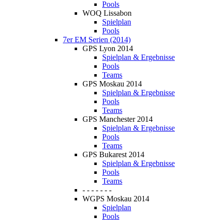
Pools
WOQ Lissabon
Spielplan
Pools
7er EM Serien (2014)
GPS Lyon 2014
Spielplan & Ergebnisse
Pools
Teams
GPS Moskau 2014
Spielplan & Ergebnisse
Pools
Teams
GPS Manchester 2014
Spielplan & Ergebnisse
Pools
Teams
GPS Bukarest 2014
Spielplan & Ergebnisse
Pools
Teams
- - - - - - -
WGPS Moskau 2014
Spielplan
Pools