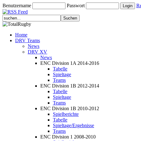
Benutzername
Passwort
Re
Home
DRV Teams
News
DRV XV
News
ENC Division 1A 2014-2016
Tabelle
Spieltage
Teams
ENC Division 1B 2012-2014
Tabelle
Spieltage
Teams
ENC Division 1B 2010-2012
Spielberichte
Tabelle
Spieltage/Ergebnisse
Teams
ENC Division 1 2008-2010