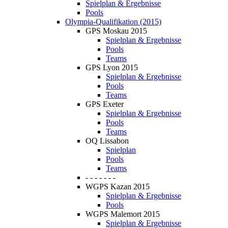
Spielplan & Ergebnisse
Pools
Olympia-Qualifikation (2015)
GPS Moskau 2015
Spielplan & Ergebnisse
Pools
Teams
GPS Lyon 2015
Spielplan & Ergebnisse
Pools
Teams
GPS Exeter
Spielplan & Ergebnisse
Pools
Teams
OQ Lissabon
Spielplan
Pools
Teams
- - - - - - -
WGPS Kazan 2015
Spielplan & Ergebnisse
Pools
WGPS Malemort 2015
Spielplan & Ergebnisse