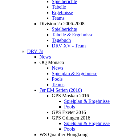
Spielberichte
Tabelle
Ergebnisse
Teams
Division 2a 2006-2008
Spielberichte
Tabelle & Ergebnisse
Tagebuch
DRV XV - Team
DRV 7s
News
OQ Monaco
News
Spielplan & Ergebnisse
Pools
Teams
7er EM Serien (2016)
GPS Moskau 2016
Spielplan & Ergebnisse
Pools
GPS Exeter 2016
GPS Gdingen 2016
Spielplan & Ergebnisse
Pools
WS Qualifier Hongkong