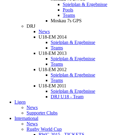
Spielplan & Ergebnisse
Pools
Teams
Moskau 7s GPS
DRJ
News
U18-EM 2014
Spielplan & Ergebnisse
Teams
U18-EM 2013
Spielplan & Ergebnisse
Teams
U18-EM 2012
Spielplan & Ergebnisse
Teams
U18-EM 2011
Spielplan & Ergebnisse
DRJ U18 - Team
Ligen
News
Supporter Clubs
International
News
Rugby World Cup
RWC 2015 - TICKETS