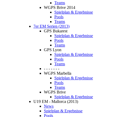
Teams
WGPS Brive 2014
Spielplan & Ergebnisse
Pools
Teams
7er EM Serien (2013)
GPS Bukarest
Spielplan & Ergebnisse
Pools
Teams
GPS Lyon
Spielplan & Ergebnisse
Pools
Teams
- - - - - - -
WGPS Marbella
Spielplan & Ergebnisse
Pools
Teams
WGPS Brive
Spielplan & Ergebnisse
U19 EM - Mallorca (2013)
News
Spielplan & Ergebnisse
Pools