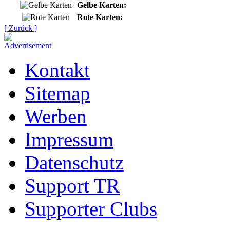
Gelbe Karten:
Rote Karten:
[ Zurück ]
Kontakt
Sitemap
Werben
Impressum
Datenschutz
Support TR
Supporter Clubs