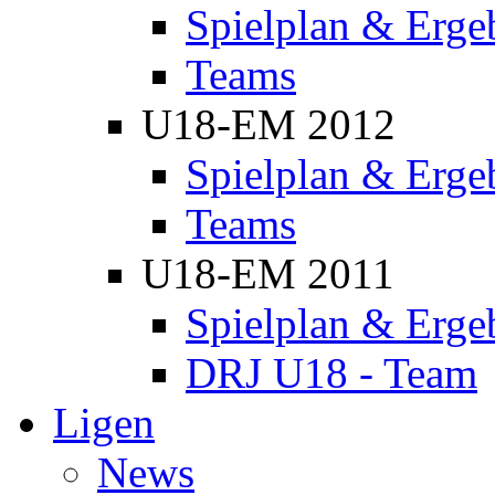
Spielplan & Erge
Teams
U18-EM 2012
Spielplan & Erge
Teams
U18-EM 2011
Spielplan & Erge
DRJ U18 - Team
Ligen
News