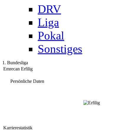
DRV
Liga
Pokal
Sonstiges
1. Bundesliga
Emrecan Erfilig
Persönliche Daten
Karrierestatistik