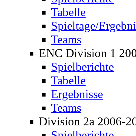
Tabelle
Spieltage/Ergebni
Teams
ENC Division 1 20
Spielberichte
Tabelle
Ergebnisse
Teams
Division 2a 2006-2
Spielberichte