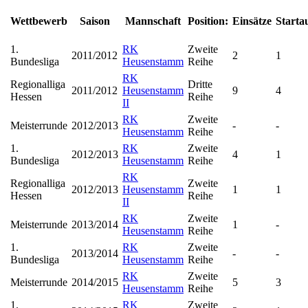
Wettbewerb
Saison
Mannschaft
Position:
Einsätze
Starta
1.
RK
Zweite
2011/2012
2
1
Bundesliga
Heusenstamm
Reihe
RK
Regionalliga
Dritte
2011/2012
Heusenstamm
9
4
Hessen
Reihe
II
RK
Zweite
Meisterrunde
2012/2013
-
-
Heusenstamm
Reihe
1.
RK
Zweite
2012/2013
4
1
Bundesliga
Heusenstamm
Reihe
RK
Regionalliga
Zweite
2012/2013
Heusenstamm
1
1
Hessen
Reihe
II
RK
Zweite
Meisterrunde
2013/2014
1
-
Heusenstamm
Reihe
1.
RK
Zweite
2013/2014
-
-
Bundesliga
Heusenstamm
Reihe
RK
Zweite
Meisterrunde
2014/2015
5
3
Heusenstamm
Reihe
1.
RK
Zweite