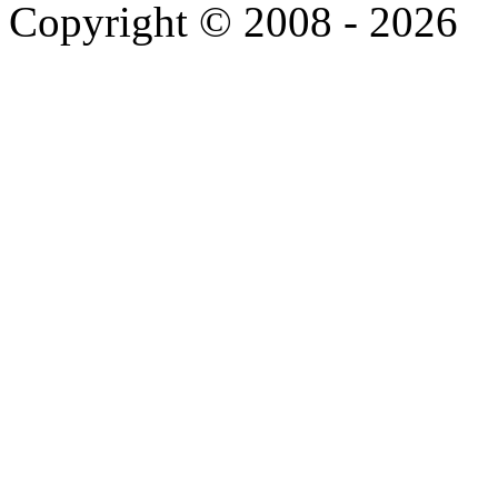
Copyright © 2008 - 2026