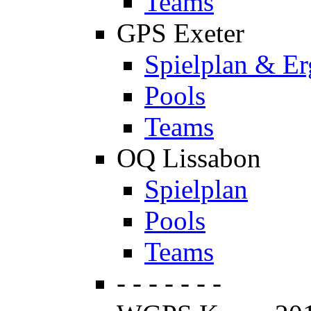
Teams
GPS Exeter
Spielplan & Er
Pools
Teams
OQ Lissabon
Spielplan
Pools
Teams
- - - - - - -