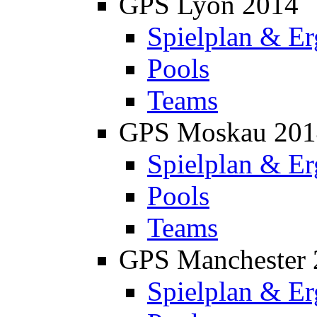
GPS Lyon 2014
Spielplan & Er
Pools
Teams
GPS Moskau 201
Spielplan & Er
Pools
Teams
GPS Manchester 
Spielplan & Er