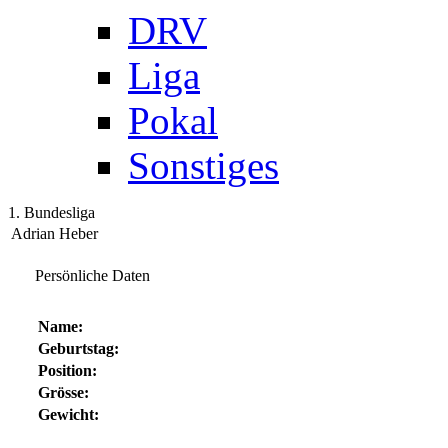
DRV
Liga
Pokal
Sonstiges
1. Bundesliga
Adrian Heber
Persönliche Daten
Name:
Geburtstag:
Position:
Grösse:
Gewicht: