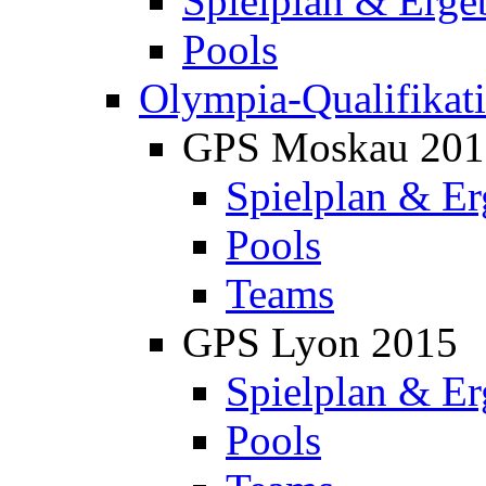
Spielplan & Erge
Pools
Olympia-Qualifikat
GPS Moskau 201
Spielplan & Er
Pools
Teams
GPS Lyon 2015
Spielplan & Er
Pools