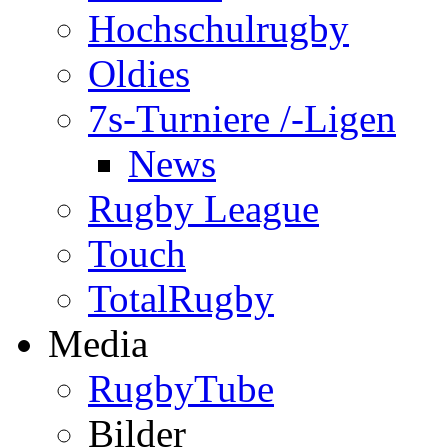
Hochschulrugby
Oldies
7s-Turniere /-Ligen
News
Rugby League
Touch
TotalRugby
Media
RugbyTube
Bilder