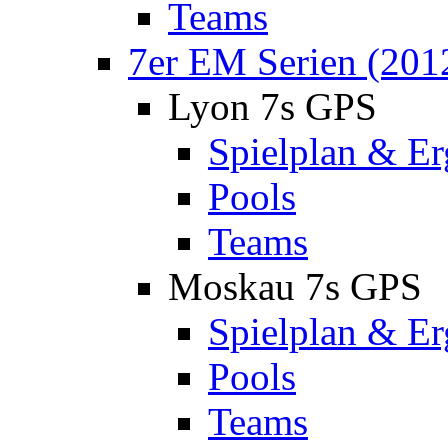
Teams
7er EM Serien (201
Lyon 7s GPS
Spielplan & Er
Pools
Teams
Moskau 7s GPS
Spielplan & Er
Pools
Teams