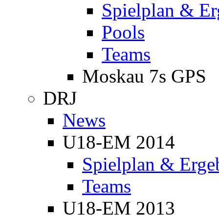
Spielplan & Er
Pools
Teams
Moskau 7s GPS
DRJ
News
U18-EM 2014
Spielplan & Erge
Teams
U18-EM 2013