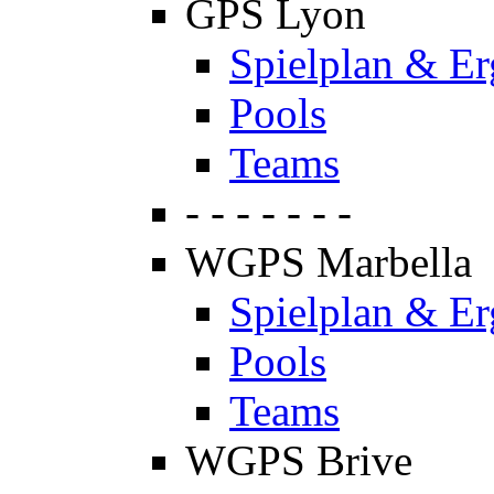
GPS Lyon
Spielplan & Er
Pools
Teams
- - - - - - -
WGPS Marbella
Spielplan & Er
Pools
Teams
WGPS Brive