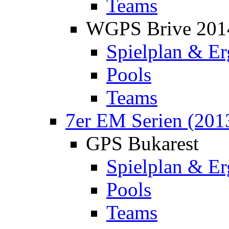
Teams
WGPS Brive 201
Spielplan & Er
Pools
Teams
7er EM Serien (201
GPS Bukarest
Spielplan & Er
Pools
Teams