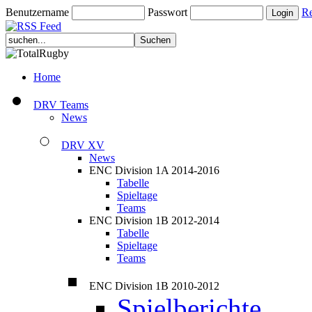
Benutzername
Passwort
Re
Home
DRV Teams
News
DRV XV
News
ENC Division 1A 2014-2016
Tabelle
Spieltage
Teams
ENC Division 1B 2012-2014
Tabelle
Spieltage
Teams
ENC Division 1B 2010-2012
Spielberichte