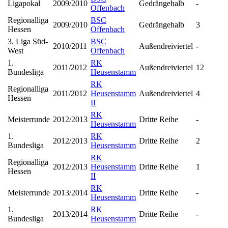
Ligapokal
2009/2010
Gedrängehalb
-
Offenbach
Regionalliga
BSC
2009/2010
Gedrängehalb
3
Hessen
Offenbach
3. Liga Süd-
BSC
2010/2011
Außendreiviertel
-
West
Offenbach
1.
RK
2011/2012
Außendreiviertel
12
Bundesliga
Heusenstamm
RK
Regionalliga
2011/2012
Heusenstamm
Außendreiviertel
4
Hessen
II
RK
Meisterrunde
2012/2013
Dritte Reihe
-
Heusenstamm
1.
RK
2012/2013
Dritte Reihe
2
Bundesliga
Heusenstamm
RK
Regionalliga
2012/2013
Heusenstamm
Dritte Reihe
1
Hessen
II
RK
Meisterrunde
2013/2014
Dritte Reihe
-
Heusenstamm
1.
RK
2013/2014
Dritte Reihe
-
Bundesliga
Heusenstamm