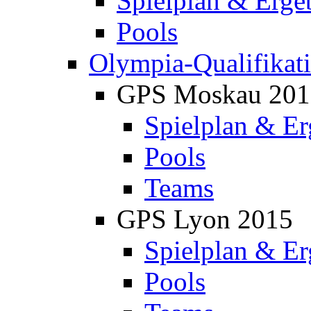
Spielplan & Erge
Pools
Olympia-Qualifikat
GPS Moskau 201
Spielplan & Er
Pools
Teams
GPS Lyon 2015
Spielplan & Er
Pools