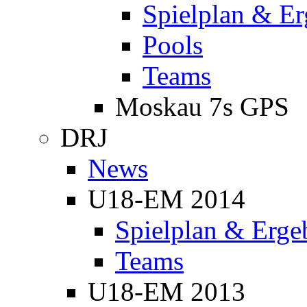
Spielplan & Er
Pools
Teams
Moskau 7s GPS
DRJ
News
U18-EM 2014
Spielplan & Erge
Teams
U18-EM 2013