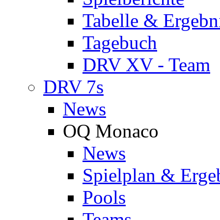
Tabelle & Ergebn
Tagebuch
DRV XV - Team
DRV 7s
News
OQ Monaco
News
Spielplan & Erge
Pools
Teams