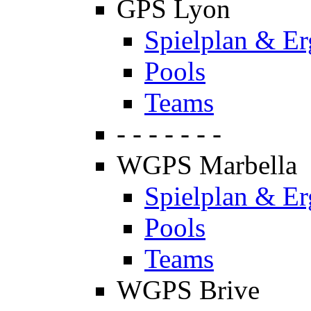
GPS Lyon
Spielplan & Er
Pools
Teams
- - - - - - -
WGPS Marbella
Spielplan & Er
Pools
Teams
WGPS Brive