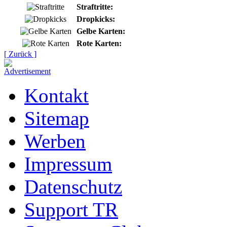
Straftritte:
Dropkicks:
Gelbe Karten:
Rote Karten:
[ Zurück ]
Kontakt
Sitemap
Werben
Impressum
Datenschutz
Support TR