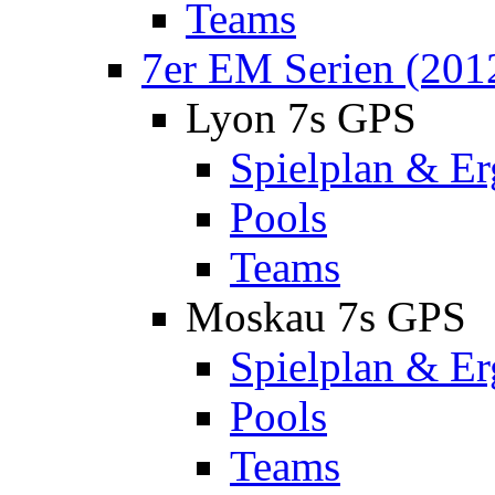
Teams
7er EM Serien (201
Lyon 7s GPS
Spielplan & Er
Pools
Teams
Moskau 7s GPS
Spielplan & Er
Pools
Teams