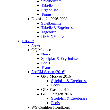
Spielberichte
Tabelle
Ergebnisse
Teams
Division 2a 2006-2008
Spielberichte
Tabelle & Ergebnisse
Tagebuch
DRV XV - Team
DRV 7s
News
OQ Monaco
News
Spielplan & Ergebnisse
Pools
Teams
7er EM Serien (2016)
GPS Moskau 2016
Spielplan & Ergebnisse
Pools
GPS Exeter 2016
GPS Gdingen 2016
Spielplan & Ergebnisse
Pools
WS Qualifier Hongkong