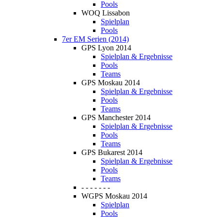
Pools
WOQ Lissabon
Spielplan
Pools
7er EM Serien (2014)
GPS Lyon 2014
Spielplan & Ergebnisse
Pools
Teams
GPS Moskau 2014
Spielplan & Ergebnisse
Pools
Teams
GPS Manchester 2014
Spielplan & Ergebnisse
Pools
Teams
GPS Bukarest 2014
Spielplan & Ergebnisse
Pools
Teams
- - - - - - -
WGPS Moskau 2014
Spielplan
Pools