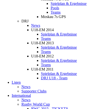
Spielplan & Ergebnisse
Pools
Teams
Moskau 7s GPS
DRJ
News
U18-EM 2014
Spielplan & Ergebnisse
Teams
U18-EM 2013
Spielplan & Ergebnisse
Teams
U18-EM 2012
Spielplan & Ergebnisse
Teams
U18-EM 2011
Spielplan & Ergebnisse
DRJ U18 - Team
Ligen
News
Supporter Clubs
International
News
Rugby World Cup
RWC 2015 - TICKETS