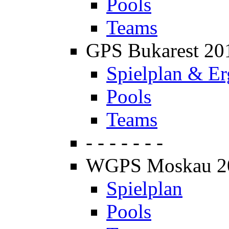
Pools
Teams
GPS Bukarest 20
Spielplan & Er
Pools
Teams
- - - - - - -
WGPS Moskau 2
Spielplan
Pools