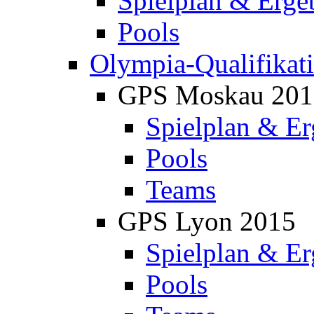
Spielplan & Erge
Pools
Olympia-Qualifikat
GPS Moskau 201
Spielplan & Er
Pools
Teams
GPS Lyon 2015
Spielplan & Er
Pools