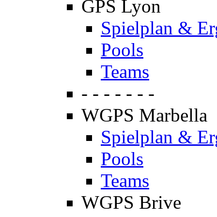
GPS Lyon
Spielplan & Er
Pools
Teams
- - - - - - -
WGPS Marbella
Spielplan & Er
Pools
Teams
WGPS Brive