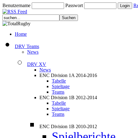
Benutzername
Passwort
Re
Home
DRV Teams
News
DRV XV
News
ENC Division 1A 2014-2016
Tabelle
Spieltage
Teams
ENC Division 1B 2012-2014
Tabelle
Spieltage
Teams
ENC Division 1B 2010-2012
Spielberichte