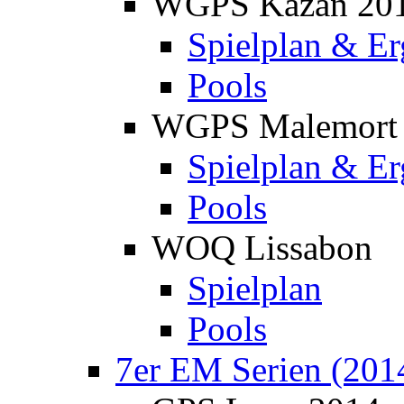
WGPS Kazan 20
Spielplan & Er
Pools
WGPS Malemort
Spielplan & Er
Pools
WOQ Lissabon
Spielplan
Pools
7er EM Serien (201