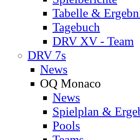
Tabelle & Ergebn
Tagebuch
DRV XV - Team
DRV 7s
News
OQ Monaco
News
Spielplan & Erge
Pools
Teams