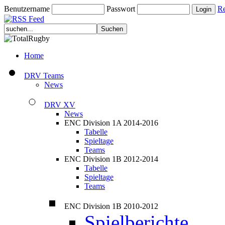
Benutzername
Passwort
Re
Home
DRV Teams
News
DRV XV
News
ENC Division 1A 2014-2016
Tabelle
Spieltage
Teams
ENC Division 1B 2012-2014
Tabelle
Spieltage
Teams
ENC Division 1B 2010-2012
Spielberichte