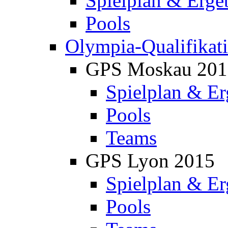
Spielplan & Erge
Pools
Olympia-Qualifikat
GPS Moskau 201
Spielplan & Er
Pools
Teams
GPS Lyon 2015
Spielplan & Er
Pools