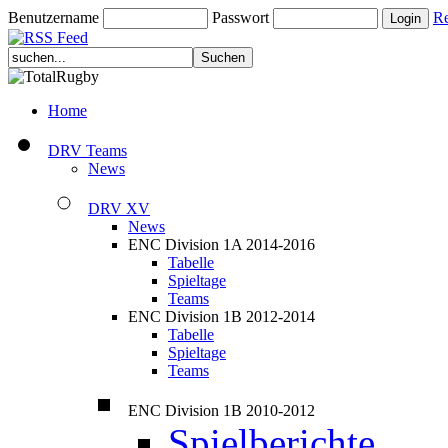
Benutzername
Passwort
Re
Home
DRV Teams
News
DRV XV
News
ENC Division 1A 2014-2016
Tabelle
Spieltage
Teams
ENC Division 1B 2012-2014
Tabelle
Spieltage
Teams
ENC Division 1B 2010-2012
Spielberichte