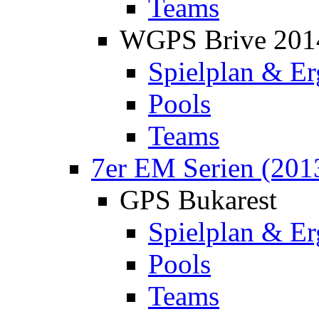
Teams
WGPS Brive 201
Spielplan & Er
Pools
Teams
7er EM Serien (201
GPS Bukarest
Spielplan & Er
Pools
Teams