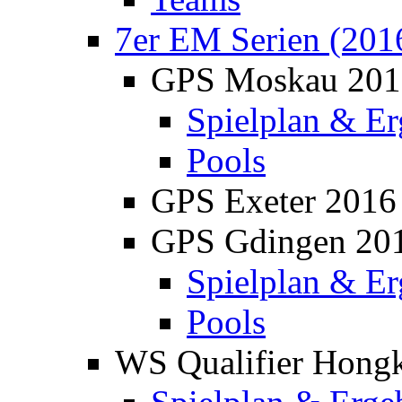
7er EM Serien (201
GPS Moskau 201
Spielplan & Er
Pools
GPS Exeter 2016
GPS Gdingen 20
Spielplan & Er
Pools
WS Qualifier Hong