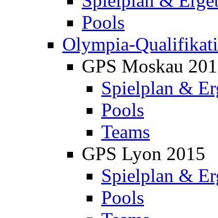
Spielplan & Erge
Pools
Olympia-Qualifikat
GPS Moskau 201
Spielplan & Er
Pools
Teams
GPS Lyon 2015
Spielplan & Er
Pools