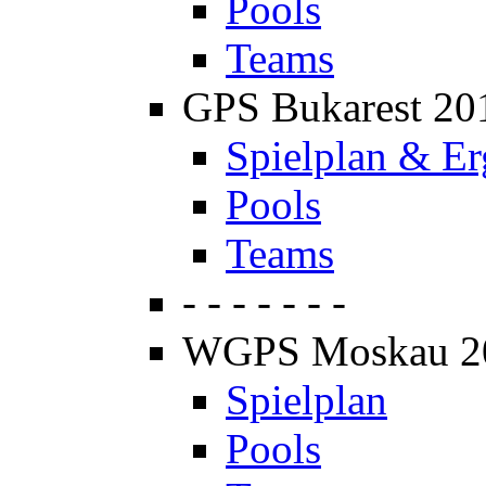
Pools
Teams
GPS Bukarest 20
Spielplan & Er
Pools
Teams
- - - - - - -
WGPS Moskau 2
Spielplan
Pools