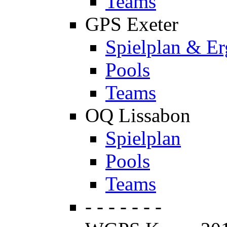
Teams
GPS Exeter
Spielplan & Er
Pools
Teams
OQ Lissabon
Spielplan
Pools
Teams
- - - - - - -