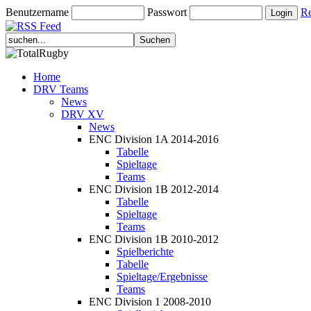
Benutzername
Passwort
Re
Home
DRV Teams
News
DRV XV
News
ENC Division 1A 2014-2016
Tabelle
Spieltage
Teams
ENC Division 1B 2012-2014
Tabelle
Spieltage
Teams
ENC Division 1B 2010-2012
Spielberichte
Tabelle
Spieltage/Ergebnisse
Teams
ENC Division 1 2008-2010