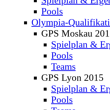
Spielplan & Erge
Pools
Olympia-Qualifikat
GPS Moskau 201
Spielplan & Er
Pools
Teams
GPS Lyon 2015
Spielplan & Er
Pools