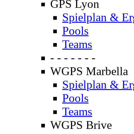
GPS Lyon
Spielplan & Er
Pools
Teams
- - - - - - -
WGPS Marbella
Spielplan & Er
Pools
Teams
WGPS Brive