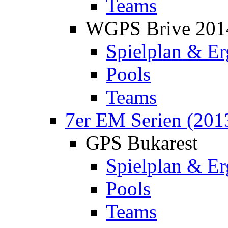
Teams
WGPS Brive 201
Spielplan & Er
Pools
Teams
7er EM Serien (201
GPS Bukarest
Spielplan & Er
Pools
Teams