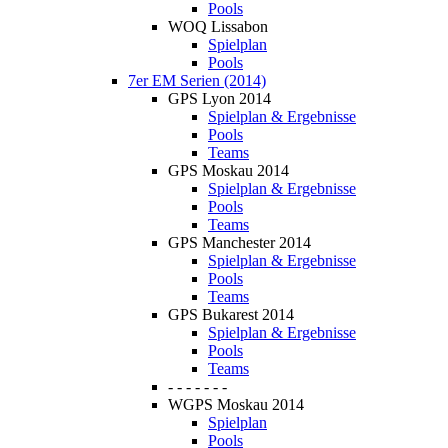
Pools
WOQ Lissabon
Spielplan
Pools
7er EM Serien (2014)
GPS Lyon 2014
Spielplan & Ergebnisse
Pools
Teams
GPS Moskau 2014
Spielplan & Ergebnisse
Pools
Teams
GPS Manchester 2014
Spielplan & Ergebnisse
Pools
Teams
GPS Bukarest 2014
Spielplan & Ergebnisse
Pools
Teams
- - - - - - -
WGPS Moskau 2014
Spielplan
Pools