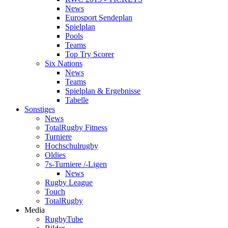
News
Eurosport Sendeplan
Spielplan
Pools
Teams
Top Try Scorer
Six Nations
News
Teams
Spielplan & Ergebnisse
Tabelle
Sonstiges
News
TotalRugby Fitness
Turniere
Hochschulrugby
Oldies
7s-Turniere /-Ligen
News
Rugby League
Touch
TotalRugby
Media
RugbyTube