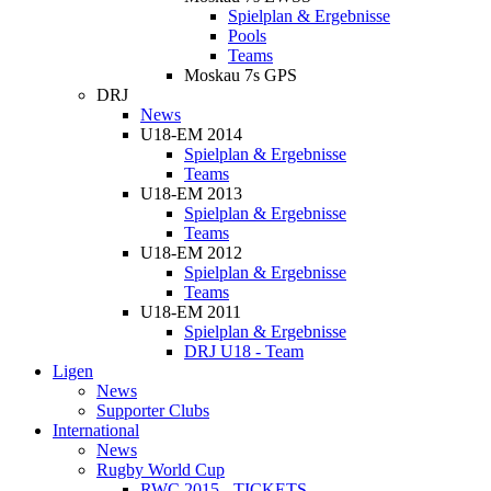
Spielplan & Ergebnisse
Pools
Teams
Moskau 7s GPS
DRJ
News
U18-EM 2014
Spielplan & Ergebnisse
Teams
U18-EM 2013
Spielplan & Ergebnisse
Teams
U18-EM 2012
Spielplan & Ergebnisse
Teams
U18-EM 2011
Spielplan & Ergebnisse
DRJ U18 - Team
Ligen
News
Supporter Clubs
International
News
Rugby World Cup
RWC 2015 - TICKETS