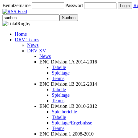
Benutzername
Passwort
Re
Home
DRV Teams
News
DRV XV
News
ENC Division 1A 2014-2016
Tabelle
Spieltage
Teams
ENC Division 1B 2012-2014
Tabelle
Spieltage
Teams
ENC Division 1B 2010-2012
Spielberichte
Tabelle
Spieltage/Ergebnisse
Teams
ENC Division 1 2008-2010