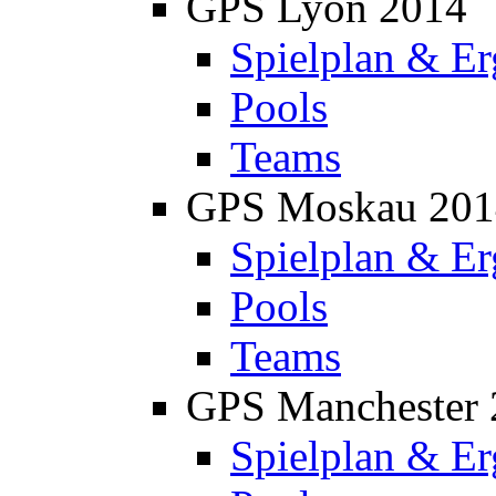
GPS Lyon 2014
Spielplan & Er
Pools
Teams
GPS Moskau 201
Spielplan & Er
Pools
Teams
GPS Manchester 
Spielplan & Er