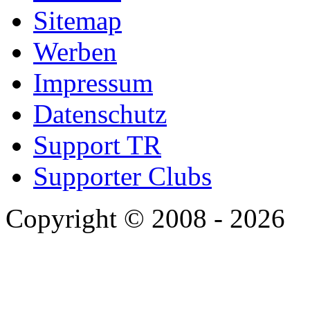
Sitemap
Werben
Impressum
Datenschutz
Support TR
Supporter Clubs
Copyright © 2008 - 2026