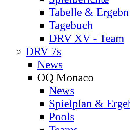
Tabelle & Ergebn
Tagebuch
DRV XV - Team
DRV 7s
News
OQ Monaco
News
Spielplan & Erge
Pools
Teams