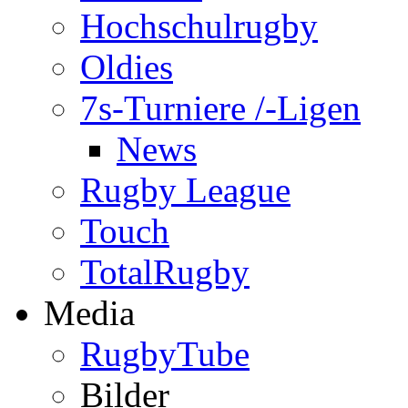
Hochschulrugby
Oldies
7s-Turniere /-Ligen
News
Rugby League
Touch
TotalRugby
Media
RugbyTube
Bilder