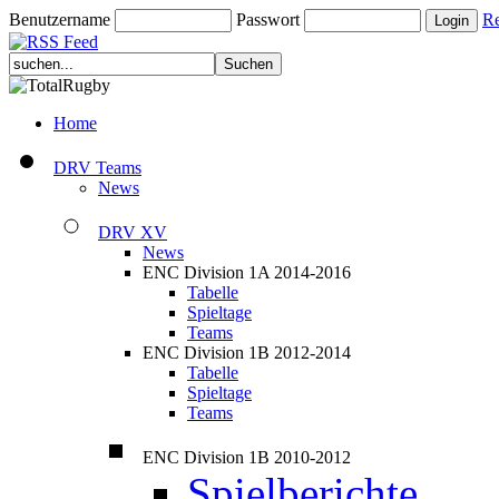
Benutzername
Passwort
Re
Home
DRV Teams
News
DRV XV
News
ENC Division 1A 2014-2016
Tabelle
Spieltage
Teams
ENC Division 1B 2012-2014
Tabelle
Spieltage
Teams
ENC Division 1B 2010-2012
Spielberichte