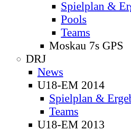
Spielplan & Er
Pools
Teams
Moskau 7s GPS
DRJ
News
U18-EM 2014
Spielplan & Erge
Teams
U18-EM 2013