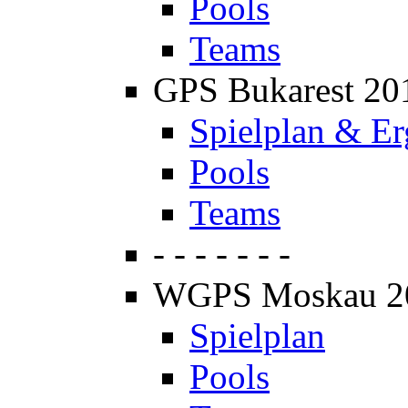
Pools
Teams
GPS Bukarest 20
Spielplan & Er
Pools
Teams
- - - - - - -
WGPS Moskau 2
Spielplan
Pools