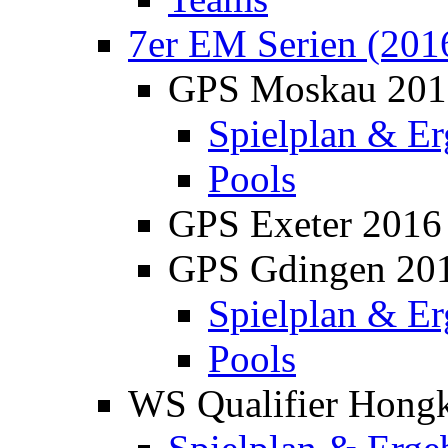
7er EM Serien (201
GPS Moskau 201
Spielplan & Er
Pools
GPS Exeter 2016
GPS Gdingen 20
Spielplan & Er
Pools
WS Qualifier Hong