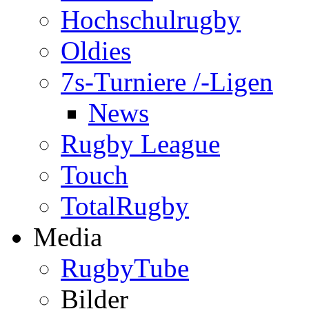
Hochschulrugby
Oldies
7s-Turniere /-Ligen
News
Rugby League
Touch
TotalRugby
Media
RugbyTube
Bilder