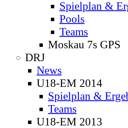
Spielplan & Er
Pools
Teams
Moskau 7s GPS
DRJ
News
U18-EM 2014
Spielplan & Erge
Teams
U18-EM 2013