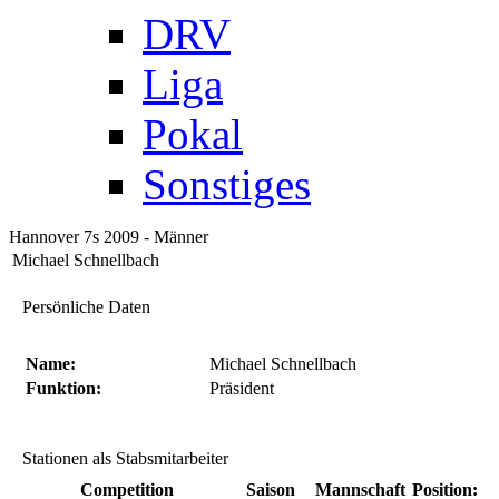
DRV
Liga
Pokal
Sonstiges
Hannover 7s 2009 - Männer
Michael Schnellbach
Persönliche Daten
Name:
Michael Schnellbach
Funktion:
Präsident
Stationen als Stabsmitarbeiter
Competition
Saison
Mannschaft
Position: