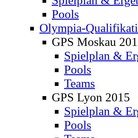
Spielplan & Erge
Pools
Olympia-Qualifikat
GPS Moskau 201
Spielplan & Er
Pools
Teams
GPS Lyon 2015
Spielplan & Er
Pools