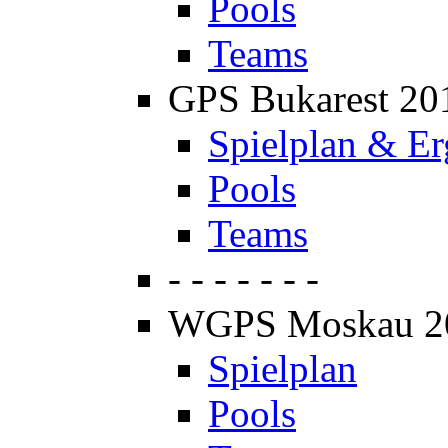
Pools
Teams
GPS Bukarest 20
Spielplan & Er
Pools
Teams
- - - - - - -
WGPS Moskau 2
Spielplan
Pools