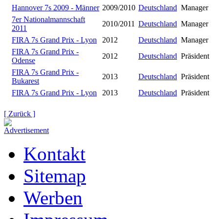
Hannover 7s 2009 - Männer
2009/2010
Deutschland
Manager
7er Nationalmannschaft
2010/2011
Deutschland
Manager
2011
FIRA 7s Grand Prix - Lyon
2012
Deutschland
Manager
FIRA 7s Grand Prix -
2012
Deutschland
Präsident
Odense
FIRA 7s Grand Prix -
2013
Deutschland
Präsident
Bukarest
FIRA 7s Grand Prix - Lyon
2013
Deutschland
Präsident
[ Zurück ]
Kontakt
Sitemap
Werben