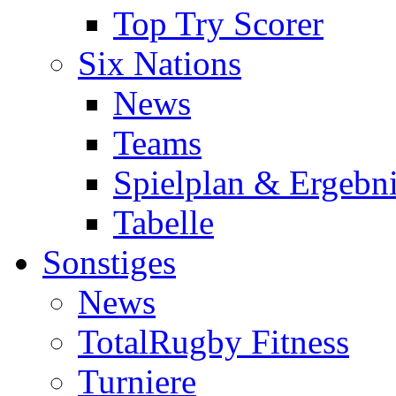
Top Try Scorer
Six Nations
News
Teams
Spielplan & Ergebni
Tabelle
Sonstiges
News
TotalRugby Fitness
Turniere