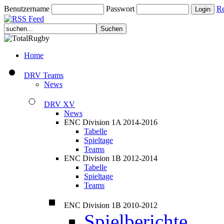
Benutzername
Passwort
Re
Home
DRV Teams
News
DRV XV
News
ENC Division 1A 2014-2016
Tabelle
Spieltage
Teams
ENC Division 1B 2012-2014
Tabelle
Spieltage
Teams
ENC Division 1B 2010-2012
Spielberichte