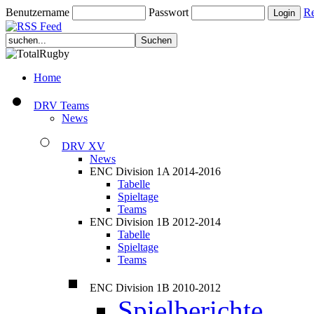
Benutzername
Passwort
Re
Home
DRV Teams
News
DRV XV
News
ENC Division 1A 2014-2016
Tabelle
Spieltage
Teams
ENC Division 1B 2012-2014
Tabelle
Spieltage
Teams
ENC Division 1B 2010-2012
Spielberichte