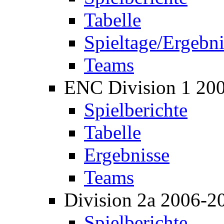
Tabelle
Spieltage/Ergebni
Teams
ENC Division 1 20
Spielberichte
Tabelle
Ergebnisse
Teams
Division 2a 2006-2
Spielberichte