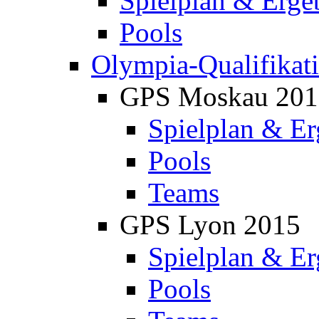
Spielplan & Erge
Pools
Olympia-Qualifikat
GPS Moskau 201
Spielplan & Er
Pools
Teams
GPS Lyon 2015
Spielplan & Er
Pools