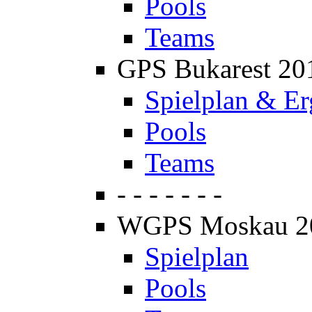
Pools
Teams
GPS Bukarest 20
Spielplan & Er
Pools
Teams
- - - - - - -
WGPS Moskau 2
Spielplan
Pools