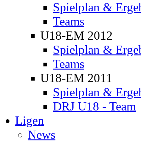
Spielplan & Erge
Teams
U18-EM 2012
Spielplan & Erge
Teams
U18-EM 2011
Spielplan & Erge
DRJ U18 - Team
Ligen
News