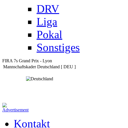
DRV
Liga
Pokal
Sonstiges
FIRA 7s Grand Prix - Lyon
Mannschaftskader Deutschland [ DEU ]
Kontakt