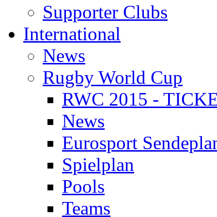
Supporter Clubs
International
News
Rugby World Cup
RWC 2015 - TICK
News
Eurosport Sendepla
Spielplan
Pools
Teams