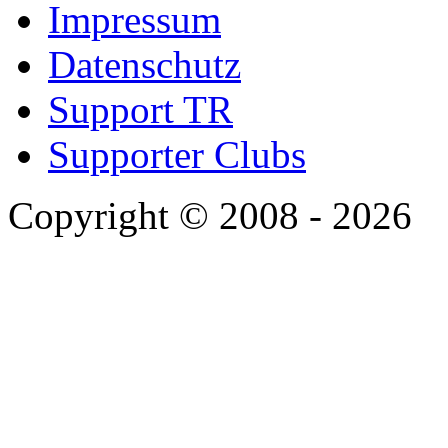
Impressum
Datenschutz
Support TR
Supporter Clubs
Copyright © 2008 - 2026