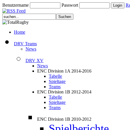
Benutzername
Passwort
Re
Home
DRV Teams
News
DRV XV
News
ENC Division 1A 2014-2016
Tabelle
Spieltage
Teams
ENC Division 1B 2012-2014
Tabelle
Spieltage
Teams
ENC Division 1B 2010-2012
Spielberichte