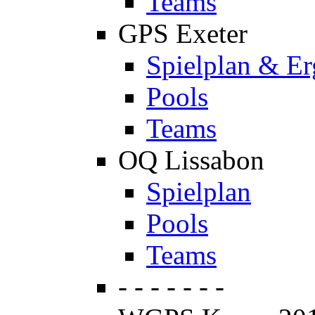
Teams
GPS Exeter
Spielplan & Er
Pools
Teams
OQ Lissabon
Spielplan
Pools
Teams
- - - - - - -