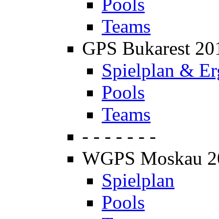
Pools
Teams
GPS Bukarest 20
Spielplan & Er
Pools
Teams
- - - - - - -
WGPS Moskau 2
Spielplan
Pools