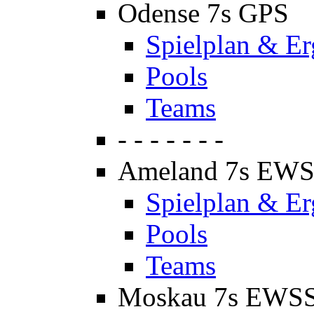
Odense 7s GPS
Spielplan & Er
Pools
Teams
- - - - - - -
Ameland 7s EW
Spielplan & Er
Pools
Teams
Moskau 7s EWS