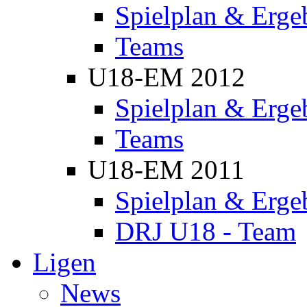
Spielplan & Erge
Teams
U18-EM 2012
Spielplan & Erge
Teams
U18-EM 2011
Spielplan & Erge
DRJ U18 - Team
Ligen
News