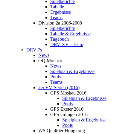
Spielberichte
Tabelle
Ergebnisse
Teams
Division 2a 2006-2008
Spielberichte
Tabelle & Ergebnisse
Tagebuch
DRV XV - Team
DRV 7s
News
OQ Monaco
News
Spielplan & Ergebnisse
Pools
Teams
7er EM Serien (2016)
GPS Moskau 2016
Spielplan & Ergebnisse
Pools
GPS Exeter 2016
GPS Gdingen 2016
Spielplan & Ergebnisse
Pools
WS Qualifier Hongkong