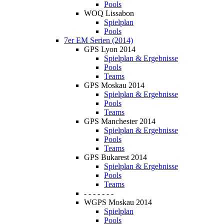
Pools
WOQ Lissabon
Spielplan
Pools
7er EM Serien (2014)
GPS Lyon 2014
Spielplan & Ergebnisse
Pools
Teams
GPS Moskau 2014
Spielplan & Ergebnisse
Pools
Teams
GPS Manchester 2014
Spielplan & Ergebnisse
Pools
Teams
GPS Bukarest 2014
Spielplan & Ergebnisse
Pools
Teams
- - - - - - -
WGPS Moskau 2014
Spielplan
Pools