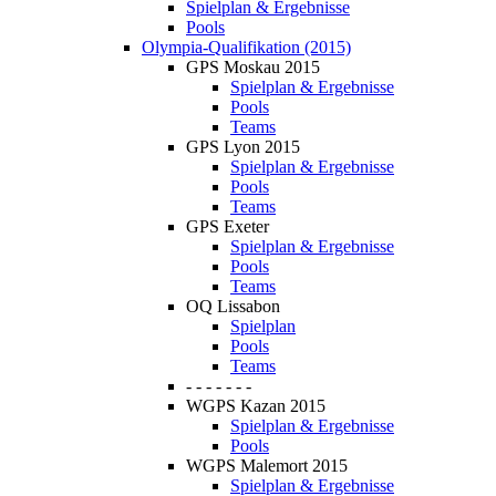
Spielplan & Ergebnisse
Pools
Olympia-Qualifikation (2015)
GPS Moskau 2015
Spielplan & Ergebnisse
Pools
Teams
GPS Lyon 2015
Spielplan & Ergebnisse
Pools
Teams
GPS Exeter
Spielplan & Ergebnisse
Pools
Teams
OQ Lissabon
Spielplan
Pools
Teams
- - - - - - -
WGPS Kazan 2015
Spielplan & Ergebnisse
Pools
WGPS Malemort 2015
Spielplan & Ergebnisse