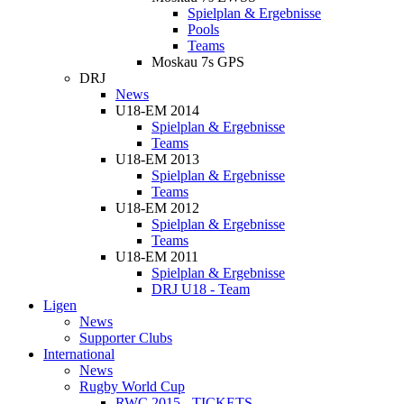
Spielplan & Ergebnisse
Pools
Teams
Moskau 7s GPS
DRJ
News
U18-EM 2014
Spielplan & Ergebnisse
Teams
U18-EM 2013
Spielplan & Ergebnisse
Teams
U18-EM 2012
Spielplan & Ergebnisse
Teams
U18-EM 2011
Spielplan & Ergebnisse
DRJ U18 - Team
Ligen
News
Supporter Clubs
International
News
Rugby World Cup
RWC 2015 - TICKETS