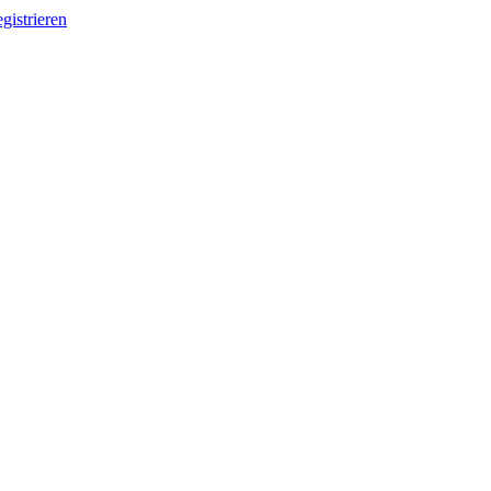
gistrieren