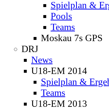
Spielplan & Er
Pools
Teams
Moskau 7s GPS
DRJ
News
U18-EM 2014
Spielplan & Erge
Teams
U18-EM 2013