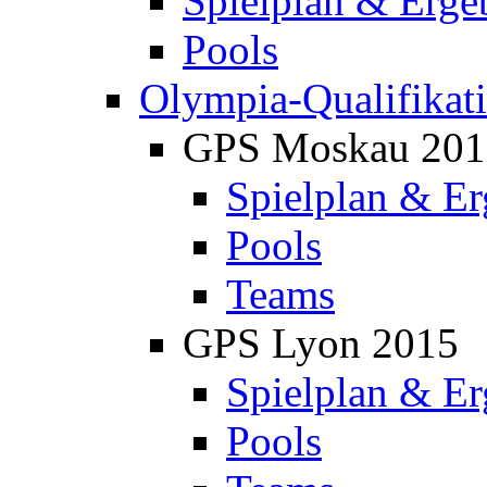
Spielplan & Erge
Pools
Olympia-Qualifikat
GPS Moskau 201
Spielplan & Er
Pools
Teams
GPS Lyon 2015
Spielplan & Er
Pools