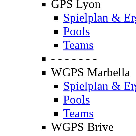
GPS Lyon
Spielplan & Er
Pools
Teams
- - - - - - -
WGPS Marbella
Spielplan & Er
Pools
Teams
WGPS Brive