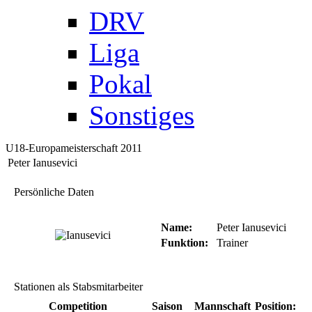
DRV
Liga
Pokal
Sonstiges
U18-Europameisterschaft 2011
Peter Ianusevici
Persönliche Daten
Name:
Peter Ianusevici
Funktion:
Trainer
Stationen als Stabsmitarbeiter
Competition
Saison
Mannschaft
Position: