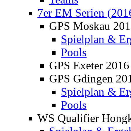
7er EM Serien (201
GPS Moskau 201
Spielplan & Er
Pools
GPS Exeter 2016
GPS Gdingen 20
Spielplan & Er
Pools
WS Qualifier Hong