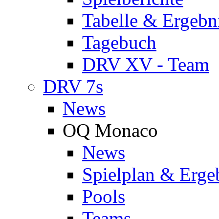
Tabelle & Ergebn
Tagebuch
DRV XV - Team
DRV 7s
News
OQ Monaco
News
Spielplan & Erge
Pools
Teams