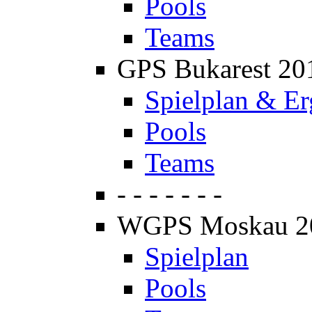
Pools
Teams
GPS Bukarest 20
Spielplan & Er
Pools
Teams
- - - - - - -
WGPS Moskau 2
Spielplan
Pools