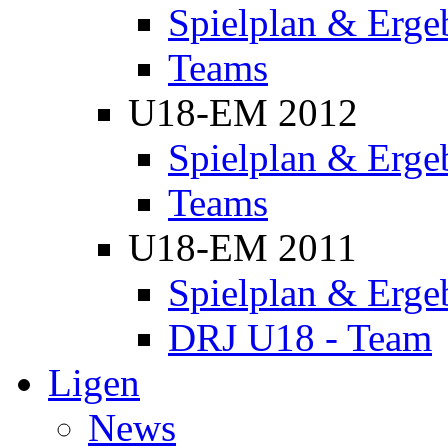
Spielplan & Erge
Teams
U18-EM 2012
Spielplan & Erge
Teams
U18-EM 2011
Spielplan & Erge
DRJ U18 - Team
Ligen
News