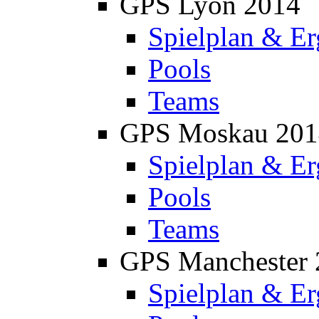
GPS Lyon 2014
Spielplan & Er
Pools
Teams
GPS Moskau 201
Spielplan & Er
Pools
Teams
GPS Manchester 
Spielplan & Er