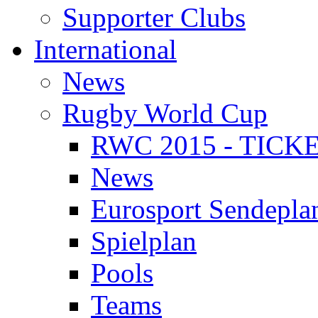
Supporter Clubs
International
News
Rugby World Cup
RWC 2015 - TICK
News
Eurosport Sendepla
Spielplan
Pools
Teams