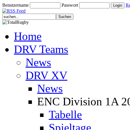
Benutzername
Passwort
Re
Home
DRV Teams
News
DRV XV
News
ENC Division 1A 2
Tabelle
Spieltage