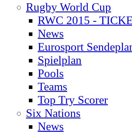
Rugby World Cup
RWC 2015 - TICK
News
Eurosport Sendepla
Spielplan
Pools
Teams
Top Try Scorer
Six Nations
News