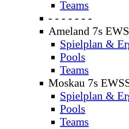
Teams
- - - - - - -
Ameland 7s EW
Spielplan & Er
Pools
Teams
Moskau 7s EWS
Spielplan & Er
Pools
Teams