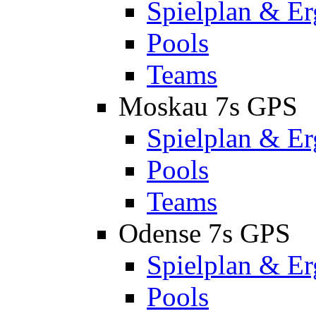
Spielplan & Er
Pools
Teams
Moskau 7s GPS
Spielplan & Er
Pools
Teams
Odense 7s GPS
Spielplan & Er
Pools