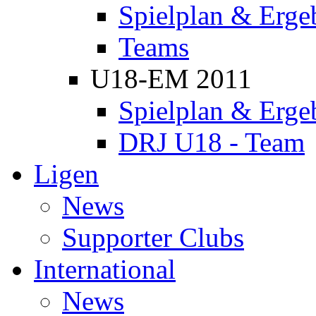
Spielplan & Erge
Teams
U18-EM 2011
Spielplan & Erge
DRJ U18 - Team
Ligen
News
Supporter Clubs
International
News