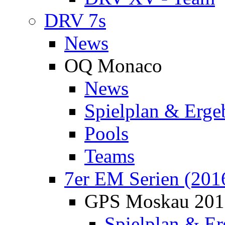
DRV 7s
News
OQ Monaco
News
Spielplan & Erge
Pools
Teams
7er EM Serien (201
GPS Moskau 201
Spielplan & Er