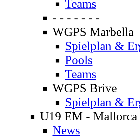
Teams
- - - - - - -
WGPS Marbella
Spielplan & Er
Pools
Teams
WGPS Brive
Spielplan & Er
U19 EM - Mallorca
News