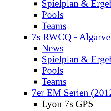
Spielplan & Erge
Pools
Teams
7s RWCQ - Algarve
News
Spielplan & Erge
Pools
Teams
7er EM Serien (201
Lyon 7s GPS