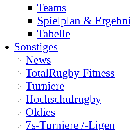
Teams
Spielplan & Ergebni
Tabelle
Sonstiges
News
TotalRugby Fitness
Turniere
Hochschulrugby
Oldies
7s-Turniere /-Ligen