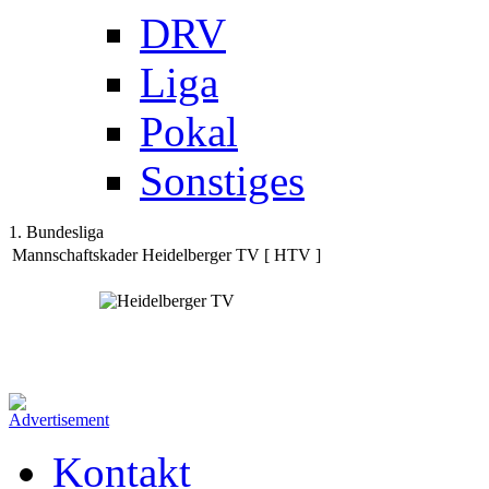
DRV
Liga
Pokal
Sonstiges
1. Bundesliga
Mannschaftskader Heidelberger TV [ HTV ]
Kontakt