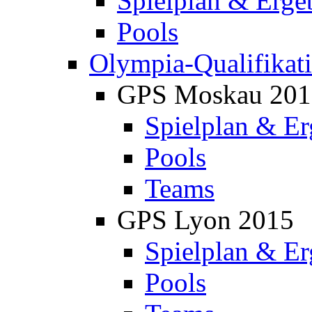
Spielplan & Erge
Pools
Olympia-Qualifikat
GPS Moskau 201
Spielplan & Er
Pools
Teams
GPS Lyon 2015
Spielplan & Er
Pools