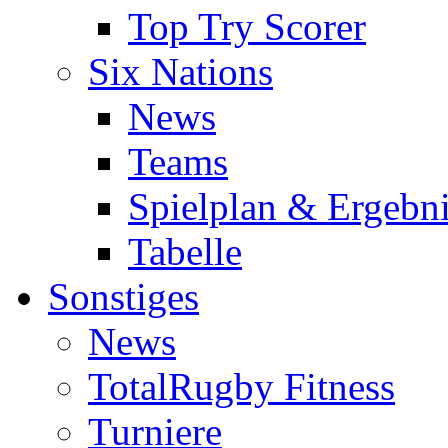
Top Try Scorer
Six Nations
News
Teams
Spielplan & Ergebni
Tabelle
Sonstiges
News
TotalRugby Fitness
Turniere