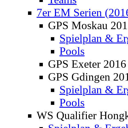
7er EM Serien (201
GPS Moskau 201
Spielplan & Er
Pools
GPS Exeter 2016
GPS Gdingen 20
Spielplan & Er
Pools
WS Qualifier Hong