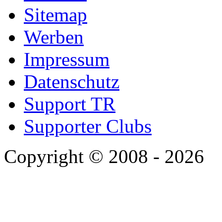
Sitemap
Werben
Impressum
Datenschutz
Support TR
Supporter Clubs
Copyright © 2008 - 2026