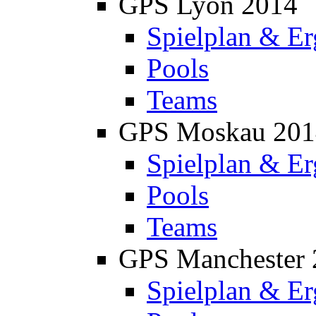
GPS Lyon 2014
Spielplan & Er
Pools
Teams
GPS Moskau 201
Spielplan & Er
Pools
Teams
GPS Manchester 
Spielplan & Er