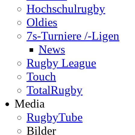
Hochschulrugby
Oldies
7s-Turniere /-Ligen
News
Rugby League
Touch
TotalRugby
Media
RugbyTube
Bilder