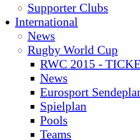
Supporter Clubs
International
News
Rugby World Cup
RWC 2015 - TICK
News
Eurosport Sendepla
Spielplan
Pools
Teams