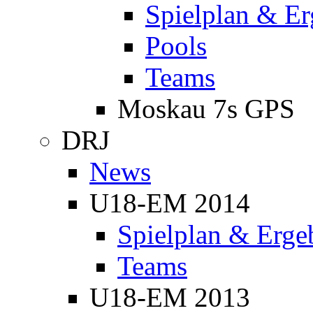
Spielplan & Er
Pools
Teams
Moskau 7s GPS
DRJ
News
U18-EM 2014
Spielplan & Erge
Teams
U18-EM 2013