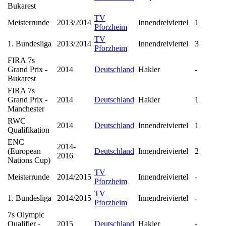
Bukarest
TV
Meisterrunde
2013/2014
Innendreiviertel
1
Pforzheim
TV
1. Bundesliga
2013/2014
Innendreiviertel
3
Pforzheim
FIRA 7s
Grand Prix -
2014
Deutschland
Hakler
-
Bukarest
FIRA 7s
Grand Prix -
2014
Deutschland
Hakler
1
Manchester
RWC
2014
Deutschland
Innendreiviertel
1
Qualifikation
ENC
2014-
(European
Deutschland
Innendreiviertel
2
2016
Nations Cup)
TV
Meisterrunde
2014/2015
Innendreiviertel
-
Pforzheim
TV
1. Bundesliga
2014/2015
Innendreiviertel
-
Pforzheim
7s Olympic
Qualifier -
2015
Deutschland
Hakler
-