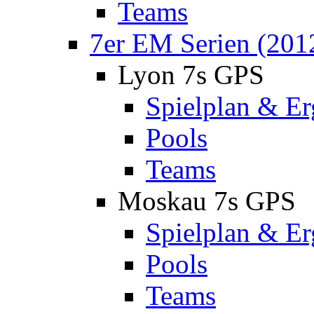
Teams
7er EM Serien (201
Lyon 7s GPS
Spielplan & Er
Pools
Teams
Moskau 7s GPS
Spielplan & Er
Pools
Teams