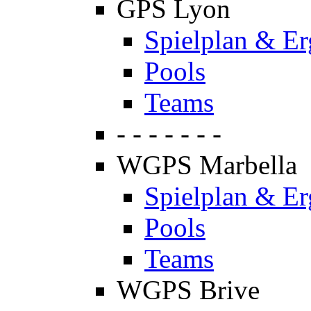
GPS Lyon
Spielplan & Er
Pools
Teams
- - - - - - -
WGPS Marbella
Spielplan & Er
Pools
Teams
WGPS Brive