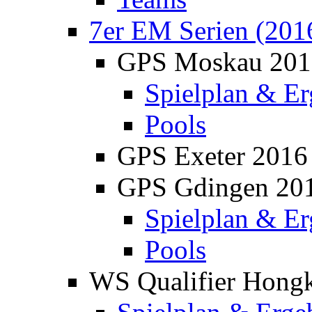
7er EM Serien (201
GPS Moskau 201
Spielplan & Er
Pools
GPS Exeter 2016
GPS Gdingen 20
Spielplan & Er
Pools
WS Qualifier Hong