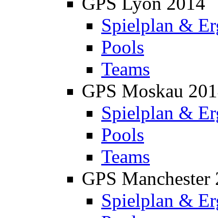
GPS Lyon 2014
Spielplan & Er
Pools
Teams
GPS Moskau 201
Spielplan & Er
Pools
Teams
GPS Manchester 
Spielplan & Er