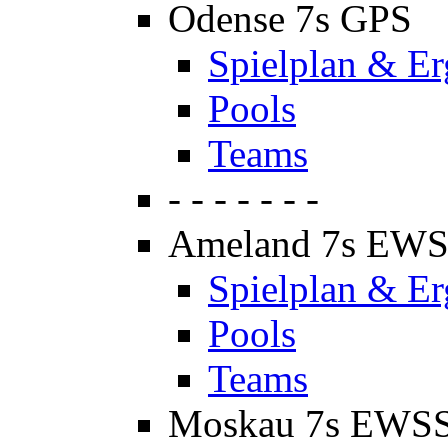
Odense 7s GPS
Spielplan & Er
Pools
Teams
- - - - - - -
Ameland 7s EW
Spielplan & Er
Pools
Teams
Moskau 7s EWS