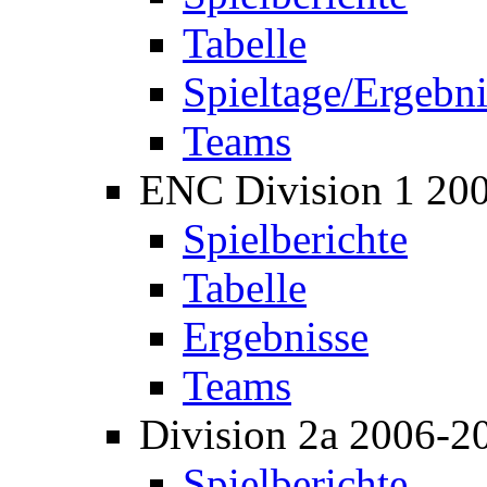
Tabelle
Spieltage/Ergebni
Teams
ENC Division 1 20
Spielberichte
Tabelle
Ergebnisse
Teams
Division 2a 2006-2
Spielberichte