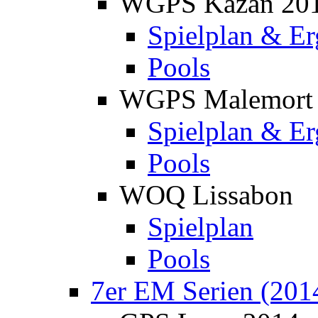
WGPS Kazan 20
Spielplan & Er
Pools
WGPS Malemort
Spielplan & Er
Pools
WOQ Lissabon
Spielplan
Pools
7er EM Serien (201