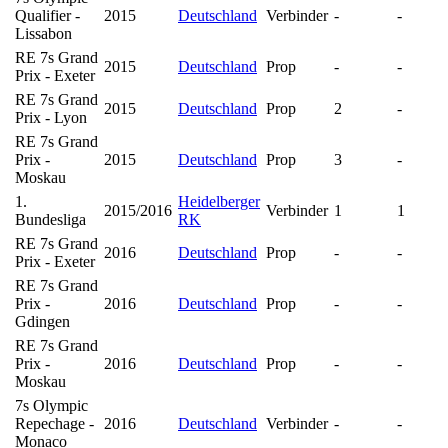
Qualifier -
2015
Deutschland
Verbinder
-
-
Lissabon
RE 7s Grand
2015
Deutschland
Prop
-
-
Prix - Exeter
RE 7s Grand
2015
Deutschland
Prop
2
-
Prix - Lyon
RE 7s Grand
Prix -
2015
Deutschland
Prop
3
-
Moskau
1.
Heidelberger
2015/2016
Verbinder
1
1
Bundesliga
RK
RE 7s Grand
2016
Deutschland
Prop
-
-
Prix - Exeter
RE 7s Grand
Prix -
2016
Deutschland
Prop
-
-
Gdingen
RE 7s Grand
Prix -
2016
Deutschland
Prop
-
-
Moskau
7s Olympic
Repechage -
2016
Deutschland
Verbinder
-
-
Monaco