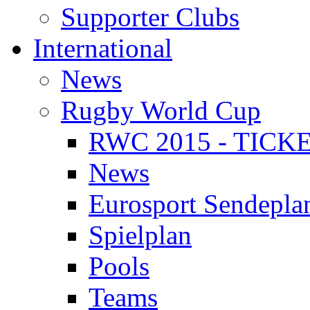
Supporter Clubs
International
News
Rugby World Cup
RWC 2015 - TICK
News
Eurosport Sendepla
Spielplan
Pools
Teams