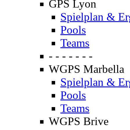
GPS Lyon
Spielplan & Er
Pools
Teams
- - - - - - -
WGPS Marbella
Spielplan & Er
Pools
Teams
WGPS Brive