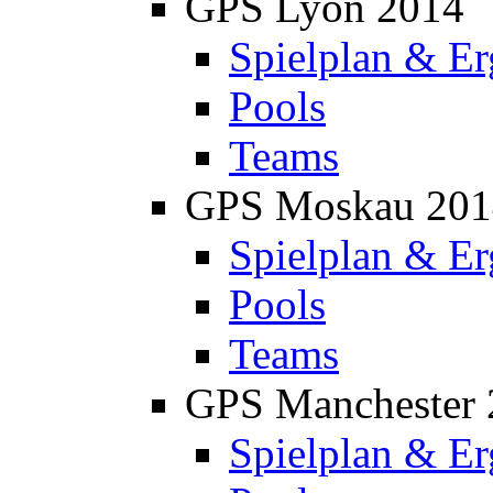
GPS Lyon 2014
Spielplan & Er
Pools
Teams
GPS Moskau 201
Spielplan & Er
Pools
Teams
GPS Manchester 
Spielplan & Er