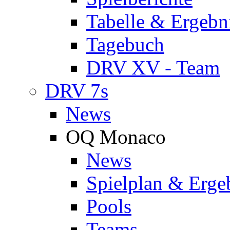
Tabelle & Ergebn
Tagebuch
DRV XV - Team
DRV 7s
News
OQ Monaco
News
Spielplan & Erge
Pools
Teams