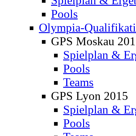
Spielplan & Erge
Pools
Olympia-Qualifikat
GPS Moskau 201
Spielplan & Er
Pools
Teams
GPS Lyon 2015
Spielplan & Er
Pools