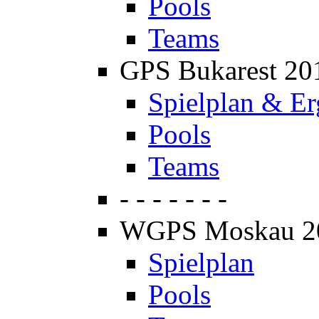
Pools
Teams
GPS Bukarest 20
Spielplan & Er
Pools
Teams
- - - - - - -
WGPS Moskau 2
Spielplan
Pools