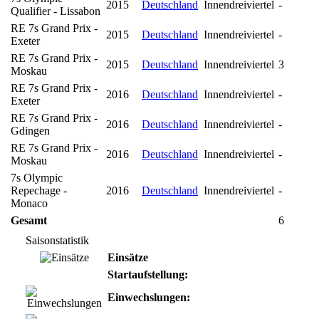
2015
Deutschland
Innendreiviertel
-
Qualifier - Lissabon
RE 7s Grand Prix -
2015
Deutschland
Innendreiviertel
-
Exeter
RE 7s Grand Prix -
2015
Deutschland
Innendreiviertel
3
Moskau
RE 7s Grand Prix -
2016
Deutschland
Innendreiviertel
-
Exeter
RE 7s Grand Prix -
2016
Deutschland
Innendreiviertel
-
Gdingen
RE 7s Grand Prix -
2016
Deutschland
Innendreiviertel
-
Moskau
7s Olympic
Repechage -
2016
Deutschland
Innendreiviertel
-
Monaco
Gesamt
6
Saisonstatistik
Einsätze
Startaufstellung:
Einwechslungen: