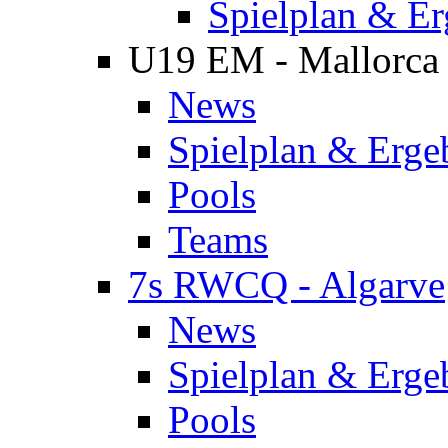
Spielplan & Er
U19 EM - Mallorca
News
Spielplan & Erge
Pools
Teams
7s RWCQ - Algarve
News
Spielplan & Erge
Pools