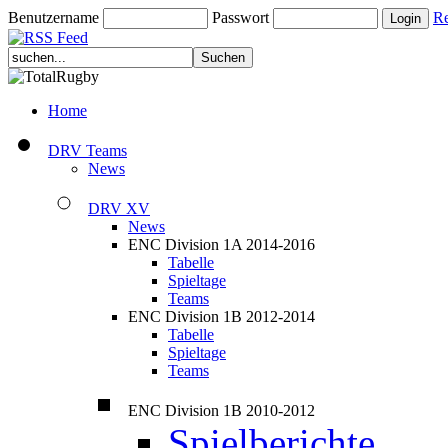
Benutzername
Passwort
Re
Home
DRV Teams
News
DRV XV
News
ENC Division 1A 2014-2016
Tabelle
Spieltage
Teams
ENC Division 1B 2012-2014
Tabelle
Spieltage
Teams
ENC Division 1B 2010-2012
Spielberichte