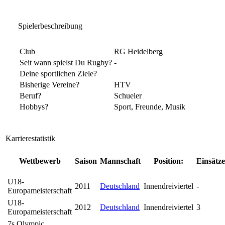
Spielerbeschreibung
Club
RG Heidelberg
Seit wann spielst Du Rugby?
-
Deine sportlichen Ziele?
Bisherige Vereine?
HTV
Beruf?
Schueler
Hobbys?
Sport, Freunde, Musik
Karrierestatistik
Wettbewerb
Saison
Mannschaft
Position:
Einsätze
U18-
2011
Deutschland
Innendreiviertel
-
Europameisterschaft
U18-
2012
Deutschland
Innendreiviertel
3
Europameisterschaft
7s Olympic