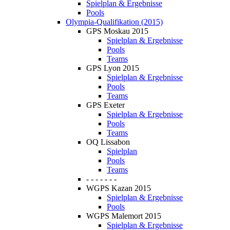
Spielplan & Ergebnisse
Pools
Olympia-Qualifikation (2015)
GPS Moskau 2015
Spielplan & Ergebnisse
Pools
Teams
GPS Lyon 2015
Spielplan & Ergebnisse
Pools
Teams
GPS Exeter
Spielplan & Ergebnisse
Pools
Teams
OQ Lissabon
Spielplan
Pools
Teams
- - - - - - -
WGPS Kazan 2015
Spielplan & Ergebnisse
Pools
WGPS Malemort 2015
Spielplan & Ergebnisse