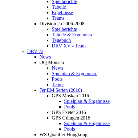
Spielberichte
Tabelle
Ergebnisse
Teams
Division 2a 2006-2008
Spielberichte
Tabelle & Ergebnisse
Tagebuch
DRV XV - Team
DRV 7s
News
OQ Monaco
News
Spielplan & Ergebnisse
Pools
Teams
7er EM Serien (2016)
GPS Moskau 2016
Spielplan & Ergebnisse
Pools
GPS Exeter 2016
GPS Gdingen 2016
Spielplan & Ergebnisse
Pools
WS Qualifier Hongkong