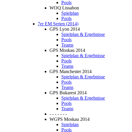
Pools
WOQ Lissabon
Spielplan
Pools
7er EM Serien (2014)
GPS Lyon 2014
Spielplan & Ergebnisse
Pools
Teams
GPS Moskau 2014
Spielplan & Ergebnisse
Pools
Teams
GPS Manchester 2014
Spielplan & Ergebnisse
Pools
Teams
GPS Bukarest 2014
Spielplan & Ergebnisse
Pools
Teams
- - - - - - -
WGPS Moskau 2014
Spielplan
Pools