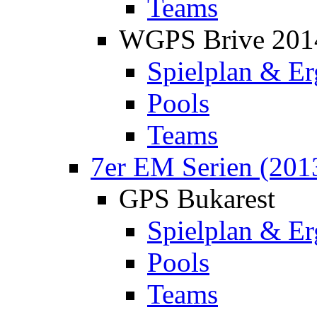
Teams
WGPS Brive 201
Spielplan & Er
Pools
Teams
7er EM Serien (201
GPS Bukarest
Spielplan & Er
Pools
Teams