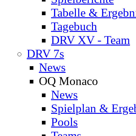
Tabelle & Ergebn
Tagebuch
DRV XV - Team
DRV 7s
News
OQ Monaco
News
Spielplan & Erge
Pools
Teams