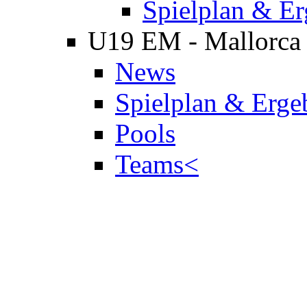
Spielplan & Er
U19 EM - Mallorca
News
Spielplan & Erge
Pools
Teams<