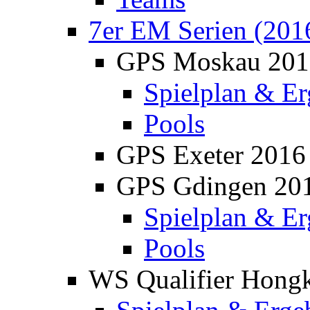
7er EM Serien (201
GPS Moskau 201
Spielplan & Er
Pools
GPS Exeter 2016
GPS Gdingen 20
Spielplan & Er
Pools
WS Qualifier Hong