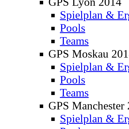
GPS Lyon 2014
Spielplan & Er
Pools
Teams
GPS Moskau 201
Spielplan & Er
Pools
Teams
GPS Manchester 
Spielplan & Er