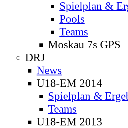
Spielplan & Er
Pools
Teams
Moskau 7s GPS
DRJ
News
U18-EM 2014
Spielplan & Erge
Teams
U18-EM 2013