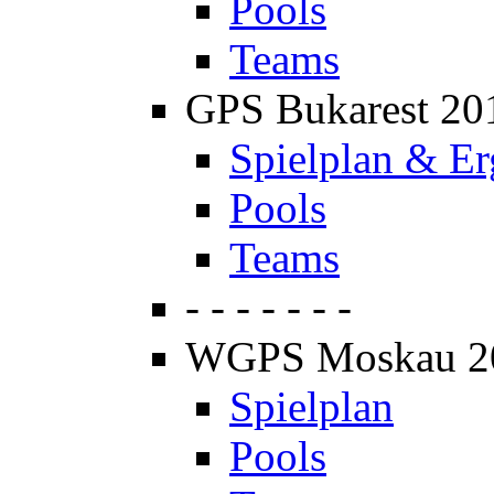
Pools
Teams
GPS Bukarest 20
Spielplan & Er
Pools
Teams
- - - - - - -
WGPS Moskau 2
Spielplan
Pools