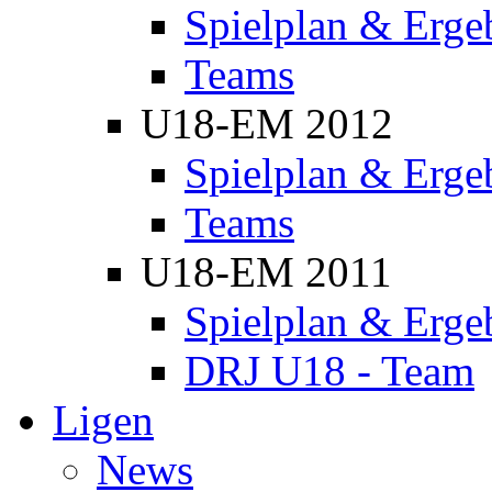
Spielplan & Erge
Teams
U18-EM 2012
Spielplan & Erge
Teams
U18-EM 2011
Spielplan & Erge
DRJ U18 - Team
Ligen
News