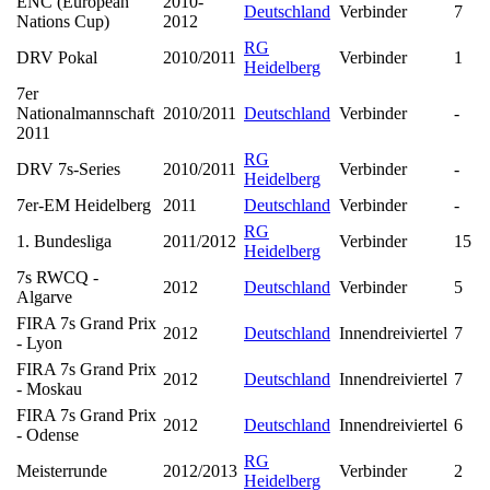
ENC (European
2010-
Deutschland
Verbinder
7
Nations Cup)
2012
RG
DRV Pokal
2010/2011
Verbinder
1
Heidelberg
7er
Nationalmannschaft
2010/2011
Deutschland
Verbinder
-
2011
RG
DRV 7s-Series
2010/2011
Verbinder
-
Heidelberg
7er-EM Heidelberg
2011
Deutschland
Verbinder
-
RG
1. Bundesliga
2011/2012
Verbinder
15
Heidelberg
7s RWCQ -
2012
Deutschland
Verbinder
5
Algarve
FIRA 7s Grand Prix
2012
Deutschland
Innendreiviertel
7
- Lyon
FIRA 7s Grand Prix
2012
Deutschland
Innendreiviertel
7
- Moskau
FIRA 7s Grand Prix
2012
Deutschland
Innendreiviertel
6
- Odense
RG
Meisterrunde
2012/2013
Verbinder
2
Heidelberg