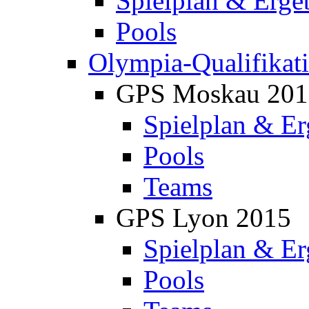
Spielplan & Erge
Pools
Olympia-Qualifikat
GPS Moskau 201
Spielplan & Er
Pools
Teams
GPS Lyon 2015
Spielplan & Er
Pools