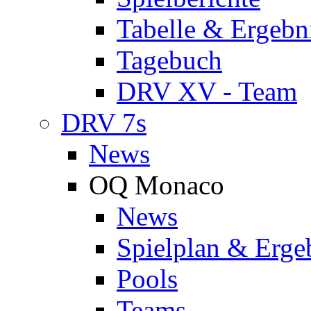
Tabelle & Ergebn
Tagebuch
DRV XV - Team
DRV 7s
News
OQ Monaco
News
Spielplan & Erge
Pools
Teams