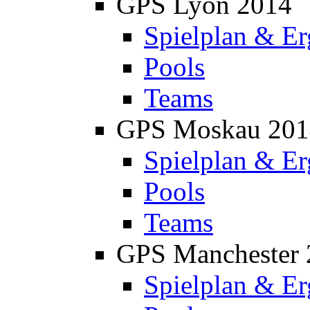
GPS Lyon 2014
Spielplan & Er
Pools
Teams
GPS Moskau 201
Spielplan & Er
Pools
Teams
GPS Manchester 
Spielplan & Er