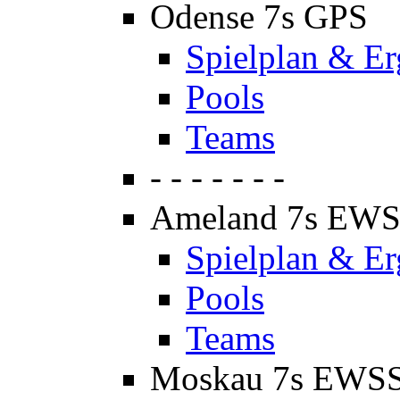
Odense 7s GPS
Spielplan & Er
Pools
Teams
- - - - - - -
Ameland 7s EW
Spielplan & Er
Pools
Teams
Moskau 7s EWS