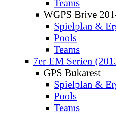
Teams
WGPS Brive 201
Spielplan & Er
Pools
Teams
7er EM Serien (201
GPS Bukarest
Spielplan & Er
Pools
Teams