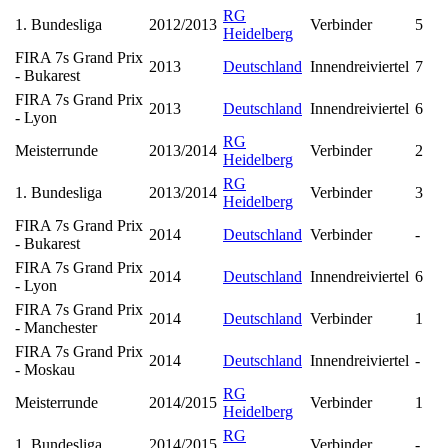
RG
1. Bundesliga
2012/2013
Verbinder
5
Heidelberg
FIRA 7s Grand Prix
2013
Deutschland
Innendreiviertel
7
- Bukarest
FIRA 7s Grand Prix
2013
Deutschland
Innendreiviertel
6
- Lyon
RG
Meisterrunde
2013/2014
Verbinder
2
Heidelberg
RG
1. Bundesliga
2013/2014
Verbinder
3
Heidelberg
FIRA 7s Grand Prix
2014
Deutschland
Verbinder
-
- Bukarest
FIRA 7s Grand Prix
2014
Deutschland
Innendreiviertel
6
- Lyon
FIRA 7s Grand Prix
2014
Deutschland
Verbinder
1
- Manchester
FIRA 7s Grand Prix
2014
Deutschland
Innendreiviertel
-
- Moskau
RG
Meisterrunde
2014/2015
Verbinder
1
Heidelberg
RG
1. Bundesliga
2014/2015
Verbinder
-