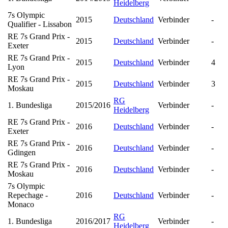
Heidelberg
7s Olympic
2015
Deutschland
Verbinder
-
Qualifier - Lissabon
RE 7s Grand Prix -
2015
Deutschland
Verbinder
-
Exeter
RE 7s Grand Prix -
2015
Deutschland
Verbinder
4
Lyon
RE 7s Grand Prix -
2015
Deutschland
Verbinder
3
Moskau
RG
1. Bundesliga
2015/2016
Verbinder
-
Heidelberg
RE 7s Grand Prix -
2016
Deutschland
Verbinder
-
Exeter
RE 7s Grand Prix -
2016
Deutschland
Verbinder
-
Gdingen
RE 7s Grand Prix -
2016
Deutschland
Verbinder
-
Moskau
7s Olympic
Repechage -
2016
Deutschland
Verbinder
-
Monaco
RG
1. Bundesliga
2016/2017
Verbinder
-
Heidelberg