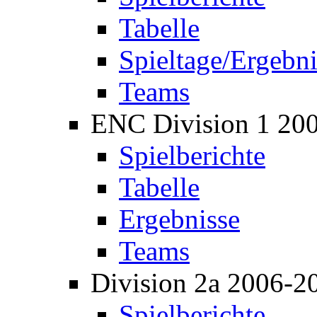
Tabelle
Spieltage/Ergebni
Teams
ENC Division 1 20
Spielberichte
Tabelle
Ergebnisse
Teams
Division 2a 2006-2
Spielberichte