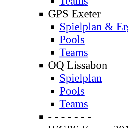
Teams
GPS Exeter
Spielplan & Er
Pools
Teams
OQ Lissabon
Spielplan
Pools
Teams
- - - - - - -